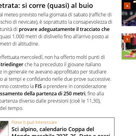
rata: si corre (quasi) al buio
al meteo previsto nella giornata di sabato (raffiche di
ischio di nevicate), è soprattutto la consapevolezza di
rtunità di
provare adeguatamente il tracciato che
asi 1.000 metri di dislivello fino all’arrivo posto ai
 metri di altitudine.
ffettuata mercoledì, non ha offerto molti punti di
triedinger
che ha preceduto il giovane italiano
he in generale ne avevano approfittato per studiare
o ai tempi e confidando nelle due prove successive.
nno costretto la
FIS
a prendere in considerazione
assamento della partenza di 250 metri
, fino alla
partenza diverso dalle previsioni (cioè le 11,30),
 del tempo.
Forse ti può interessare
Sci alpino, calendario Coppa del