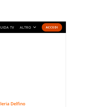
UIDA TV
ALTRO
ACCEDI
CALENDARI E CLASSIFICHE
ALTRI SPORT
MONDIALI 2026
OLIMPIADI
GOSSIP
LIFESTYLE
lleria Delfino