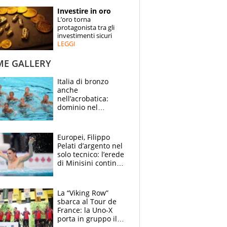
STORIE
Investire in oro
L’oro torna
SPECIALI
protagonista tra gli
investimenti sicuri
LEGGI
ESPERTI
ME GALLERY
CONTATTI
Italia di bronzo
anche
nell’acrobatica:
dominio nel
medagliere, ora
tocca a Ceccon, Curti
e compagni
Europei, Filippo
continuare
Pelati d’argento nel
solo tecnico: l’erede
di Minisini continua
a stupire, Los
Angeles è già nel
mirino
La “Viking Row”
sbarca al Tour de
France: la Uno-X
porta in gruppo il