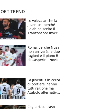
ORT TREND
Lo voleva anche la
Juventus: perché
Salah ha scelto il
Trabzonspor invece
di un top club
Roma, perché Nusa
non arriverà: le due
ragioni e il piano B
di Gasperini. Novità
su Pellegrini e
Cacciamani
La Juventus in cerca
di portiere, hanno
tutti ragione ma
Atubolo alternativa
a Vicario non regge
e la soluzione
rimane Milinkovic-
Cagliari, sul caso
Savic