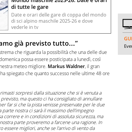
Mondo maschile 2025-26. Date e orari
di tutte le gare
Date e orari delle gare di coppa del mondo
di sci alpino maschile 2025-26 e dove
vederle in tv
GUI
amo già previsto tutto…”
Even
 estrema che riguarda la possibilità che una delle due
domenica possa essere posticipata a lunedì, così
finestra meteo migliore.
Markus Waldner
, il gran
ha spiegato che quanto successo nelle ultime 48 ore
rimasti sorpresi dalla situazione che si è venuta a
 previsto, ma questo ci ha consigliato di annullare
er far si che la pista venisse preservate per le due
a parte nostra ci sarà il massimo dell’impegno
sa correre e in condizioni di assoluta sicurezza, ma
 nostra parte proveremo a farcene una ragione. In
 essere migliori, anche se l’arrivo di vento da