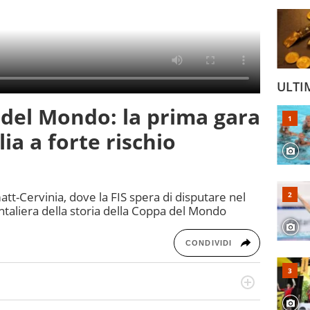
ULTI
 del Mondo: la prima gara
lia a forte rischio
att-Cervinia, dove la FIS spera di disputare nel
taliera della storia della Coppa del Mondo
CONDIVIDI
o a tutto campo, è il tuttologo di Virgilio Sport. Provate a