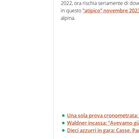
2022, ora rischia seriamente di do
in questo
“atipico” novembre 202
alpina.
Una sola prova cronometrata: s
Waldner incassa: "Avevamo già 
Dieci azzurri in gara: Casse, Pa