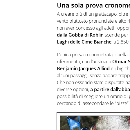
Una sola prova cronomet
A creare più di un grattacapo, oltre 
vento piuttosto pronunciate e alto r
non aver concesso agli atleti l’oppo
dalla Gobba di Roblin
scende per qu
Laghi delle Cime Bianche
, a 2.850
L’unica prova cronometrata, quella e
riferimento, con l’austriaco
Otmar S
Benjamin Jacques Alliod
e i big c
alcuni passaggi, senza badare tropp
Che non essendo state disputate ha
diverse opzioni,
a partire dall’abb
possibilità di scegliere un orario di 
cercando di assecondare le “bizze”