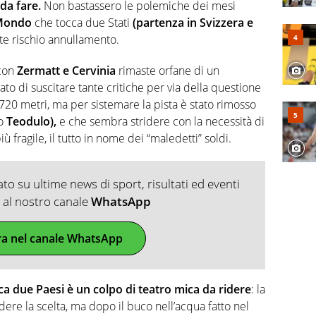
 di volley o di curling: ve ne farà innamorare
da fare.
Non bastassero le polemiche dei mesi
Mondo
che tocca due Stati
(partenza in Svizzera e
e rischio annullamento.
 con
Zermatt e Cervinia
rimaste orfane di un
 di suscitare tante critiche per via della questione
720 metri, ma per sistemare la pista è stato rimosso
io
Teodulo),
e che sembra stridere con la necessità di
ragile, il tutto in nome dei “maledetti” soldi.
o su ultime news di sport, risultati ed eventi
ti al nostro canale
WhatsApp
ra nel canale WhatsApp
ca due Paesi è un colpo di teatro mica da ridere
: la
ere la scelta, ma dopo il buco nell’acqua fatto nel