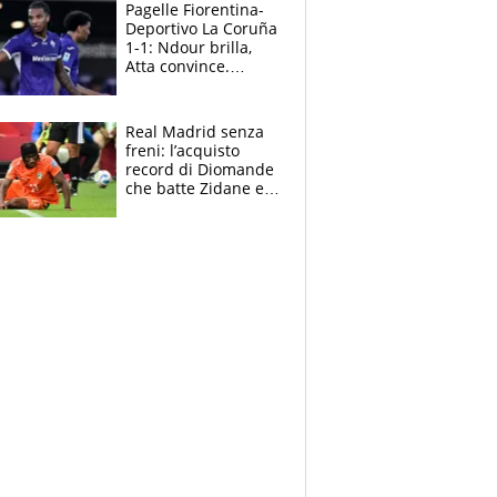
adesso
Pagelle Fiorentina-
Deportivo La Coruña
1-1: Ndour brilla,
Atta convince.
Pongracic rovina
tutto nel finale
Real Madrid senza
freni: l’acquisto
record di Diomande
che batte Zidane e
Ronaldo. Vinicius
rinnova: le cifre