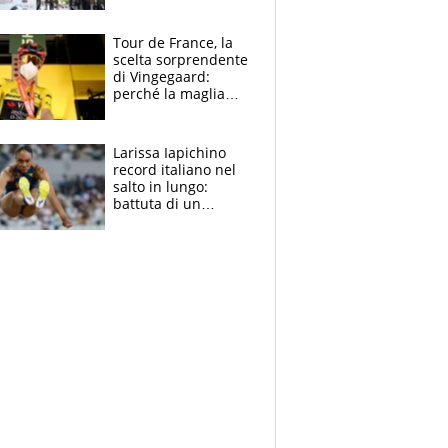
rito della Norvegia
di Haaland e
compagni
Tour de France, la
scelta sorprendente
di Vingegaard:
perché la maglia
gialla indossa la
mascherina, il
rischio da evitare
Larissa Iapichino
record italiano nel
salto in lungo:
battuta di un
centimetro mamma
Fiona May