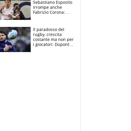
Sebastiano Esposito
irrompe anche
Fabrizio Corona:
“Ecco cosa è
successo, ho le
prove”
Il paradosso del
rugby, crescita
costante ma non per
i giocatori: Dupont
(il più pagato al
mondo) guadagna
solo 1,4 milioni
all'anno