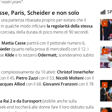
nostri piani”.
asse, Paris, Scheider e non solo
SP
una partenza ribassata proprio per evitare che il
a in qualche modo inficiare
la regolarità della stessa
.
ccorciata, della durata di poco meno di 90 secondi.
:
Mattia Casse
partirà con il pettorale numero 6,
hieder
(quarto nella prova di mercoledì) con il 12. I
gese
Kilde
e lo svizzero
Odermatt,
scenderanno subito
a complessivamente da 10 atleti:
Christof Innerhofer
con il 45,
Pietro Zazzi
con il 53,
Nicolò Molteni
con il
acques Alliod
con il 68,
Giovanni Franzoni
con il 78
da Rai 2 e da Eurosport
(visibile anche sulla
k-end toccherà alle donne fare il loro debutto sulla