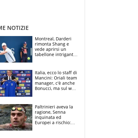
ME NOTIZIE
Montreal, Darderi
rimonta Shang e
vede aprirsi un
tabellone intrigante:
"Penso solo a
Borges, ma sono
felice del mio livello"
Italia, ecco lo staff di
Mancini: Oriali team
manager, c'è anche
Bonucci, ma sul web
infuria la polemica
Paltrinieri aveva la
ragione, Senna
inquinata ed
Europei a rischio:
allenamenti fermi,
cosa succede