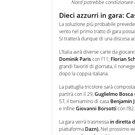
Nord potrebbe condizionare i 
Dieci azzurri in gara: C
La soluzione più probabile prevede 
vento nel primo tratto di gara poss
Si tratterà dunque di una discesa a
L’Italia avrà diverse carte da giocare
Dominik Paris
con l’11,
Florian Sc
grandi favoriti di giornata, il norve
dopo la coppia italiana.
La pattuglia tricolore sarà compost
partirà con il 29,
Guglielmo Bosca
57, il beniamino di casa
Benjamin J
e infine
Giovanni Borsotti
con l’82.
La gara verrà trasmessa
in diretta 
piattaforma
Dazn).
Nel prossimo wee