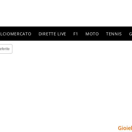
ALCIOMERCATO
DIRETTE LIVE
F1
MOTO
TENNIS
G
eferite
Gioie