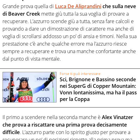
Grande prova quella di
Luca De Aliprandini
che sulla neve
di Beaver Creek
mette giù tutta la sua voglia di provare a
recuperare. L’azzurro scende giù a tutta, senza fare calcoli e
provando a dare un dimostrazione di carattere ma anche di
voglia di scrollarsi addosso un po’ di ansia e timoni. Nella sua
prestazione c’è anche qualche errore ma l’azzurro riesce
sempre a recuperare e trova una manche confortante anche
dal punto di vista mentale.
Forse ti può interessare
Sci, Brignone e Bassino seconde
nei SuperG di Copper Mountain:
Vonn lontanissima, ma ha il pass
per la Coppa
Il primo a scendere nella seconda manche è
Alex Vinatzer
che prova a riscattare una prima prova decisamente
difficile
. L’azzurro parte con lo spirito giusto per provare a
recuperare un po’ di posizioni rispetto alla prima prova ma