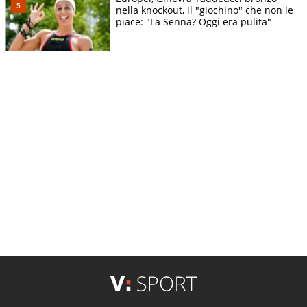
nella knockout, il "giochino" che non le
piace: "La Senna? Oggi era pulita"