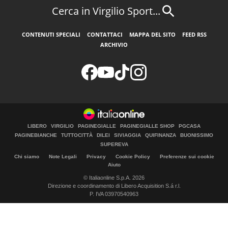
Cerca in Virgilio Sport...
CONTENUTI SPECIALI
CONTATTACI
MAPPA DEL SITO
FEED RSS
ARCHIVIO
LIBERO
VIRGILIO
PAGINEGIALLE
PAGINEGIALLE SHOP
PGCASA
PAGINEBIANCHE
TUTTOCITTÀ
DILEI
SIVIAGGIA
QUIFINANZA
BUONISSIMO
SUPEREVA
Chi siamo
Note Legali
Privacy
Cookie Policy
Preferenze sui cookie
Aiuto
© Italiaonline S.p.A. 2026
Direzione e coordinamento di Libero Acquisition S.á r.l.
P. IVA 03970540963