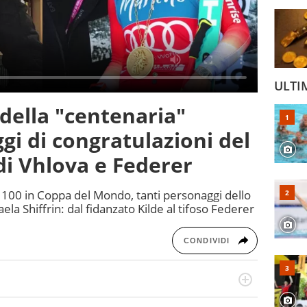
ULTI
i della "centenaria"
ggi di congratulazioni del
di Vhlova e Federer
o 100 in Coppa del Mondo, tanti personaggi dello
a Shiffrin: dal fidanzato Kilde al tifoso Federer
CONDIVIDI
 il glossario del calcio in una nicchia di esperti, lui ne