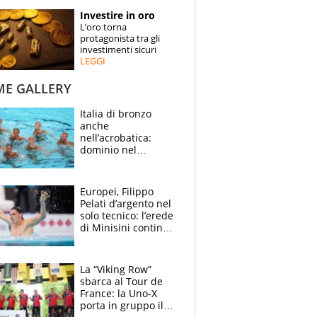
STORIE
Investire in oro
L’oro torna
SPECIALI
protagonista tra gli
investimenti sicuri
LEGGI
ESPERTI
ME GALLERY
CONTATTI
Italia di bronzo
anche
nell’acrobatica:
dominio nel
medagliere, ora
tocca a Ceccon, Curti
e compagni
Europei, Filippo
continuare
Pelati d’argento nel
solo tecnico: l’erede
di Minisini continua
a stupire, Los
Angeles è già nel
mirino
La “Viking Row”
sbarca al Tour de
France: la Uno-X
porta in gruppo il