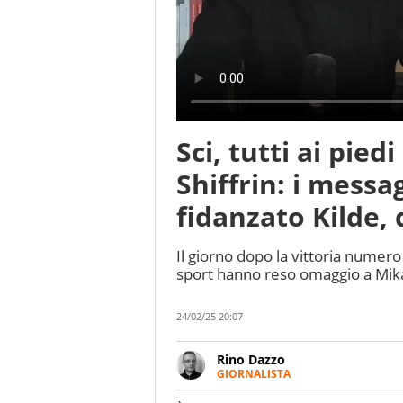
Sci, tutti ai pied
Shiffrin: i messa
fidanzato Kilde, 
Il giorno dopo la vittoria numer
sport hanno reso omaggio a Mikael
24/02/25 20:07
Rino Dazzo
GIORNALISTA
Se mai ci fosse modo di traslare