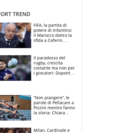
ORT TREND
FIFA, la partita di
potere di Infantino:
il Marocco dietro la
sfida a Ceferin.
Scontro sul
Mondiale a 64
squadre, l’ira di Figo
Il paradosso del
rugby, crescita
costante ma non per
i giocatori: Dupont
(il più pagato al
mondo) guadagna
solo 1,4 milioni
all'anno
“Non piangere”, le
parole di Pellacani a
Pizzini mentre fanno
la storia: Chiara
batte anche il
record di Ceccon
Milan, Cardinale e