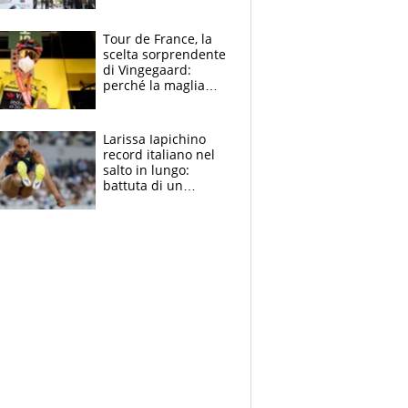
rito della Norvegia
di Haaland e
compagni
Tour de France, la
scelta sorprendente
di Vingegaard:
perché la maglia
gialla indossa la
mascherina, il
rischio da evitare
Larissa Iapichino
record italiano nel
salto in lungo:
battuta di un
centimetro mamma
Fiona May