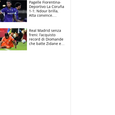
adesso
Pagelle Fiorentina-
Deportivo La Coruña
1-1: Ndour brilla,
Atta convince.
Pongracic rovina
tutto nel finale
Real Madrid senza
freni: l’acquisto
record di Diomande
che batte Zidane e
Ronaldo. Vinicius
rinnova: le cifre