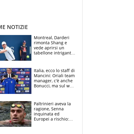
ME NOTIZIE
Montreal, Darderi
rimonta Shang e
vede aprirsi un
tabellone intrigante:
"Penso solo a
Borges, ma sono
felice del mio livello"
Italia, ecco lo staff di
Mancini: Oriali team
manager, c'è anche
Bonucci, ma sul web
infuria la polemica
Paltrinieri aveva la
ragione, Senna
inquinata ed
Europei a rischio:
allenamenti fermi,
cosa succede