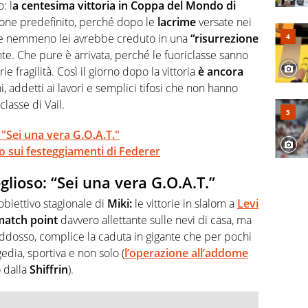
a svista arbitrale né gli umori social del mondo delle
: l
a centesima vittoria in Coppa del Mondo di
one predefinito, perché dopo le
lacrime
versate nei
e nemmeno lei avrebbe creduto in una
“risurrezione
te. Che pure è arrivata, perché le fuoriclasse sanno
ie fragilità. Così il giorno dopo la vittoria
è
ancora
, addetti ai lavori e semplici tifosi che non hanno
classe di Vail.
 "Sei una vera G.O.A.T."
io sui festeggiamenti di Federer
glioso: “Sei una vera G.O.A.T.”
obiettivo stagionale di
Miki:
le vittorie in slalom a
Levi
match point
davvero allettante sulle nevi di casa, ma
addosso, complice la caduta in gigante che per pochi
edia, sportiva e non solo (
l’operazione all’addome
o dalla
Shiffrin
).