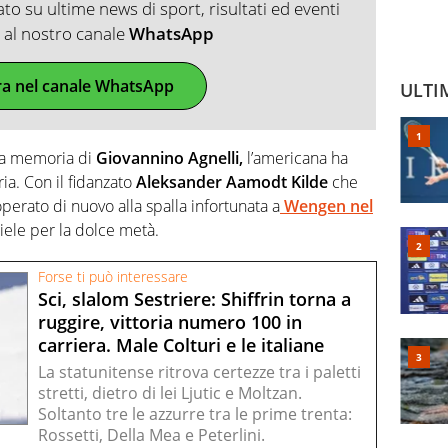
o su ultime news di sport, risultati ed eventi
ti al nostro canale
WhatsApp
ra nel canale WhatsApp
ULTI
lla memoria di
Giovannino Agnelli,
l’americana ha
ia. Con il fidanzato
Aleksander Aamodt Kilde
che
operato di nuovo alla spalla infortunata a
Wengen nel
miele per la dolce metà.
Forse ti può interessare
Sci, slalom Sestriere: Shiffrin torna a
ruggire, vittoria numero 100 in
carriera. Male Colturi e le italiane
La statunitense ritrova certezze tra i paletti
stretti, dietro di lei Ljutic e Moltzan.
Soltanto tre le azzurre tra le prime trenta:
Rossetti, Della Mea e Peterlini.