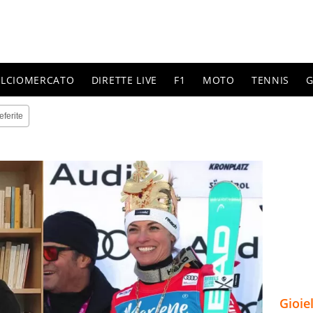
ALCIOMERCATO
DIRETTE LIVE
F1
MOTO
TENNIS
G
eferite
Gioie