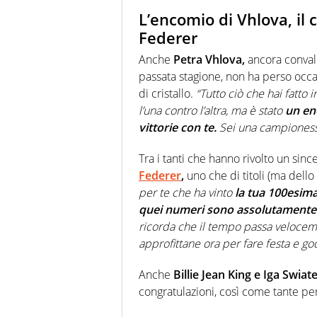
L’encomio di Vhlova, il 
Federer
Anche
Petra Vhlova,
ancora conval
passata stagione, non ha perso occa
di cristallo.
“Tutto ciò che hai fatto 
l’una contro l’altra, ma è stato
un eno
vittorie con te.
Sei una campionessa
Tra i tanti che hanno rivolto un si
Federer
,
uno che di titoli (ma dell
per te che ha vinto
la tua 100esima 
quei numeri sono assolutamente i
ricorda che il tempo passa veloce
approfittane ora per fare festa e go
Anche
Billie Jean King e Iga Swiat
congratulazioni, così come tante pe