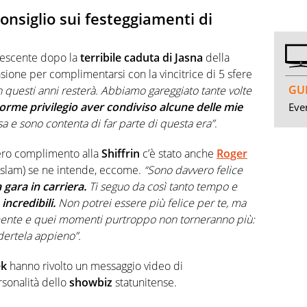
consiglio sui festeggiamenti di
escente dopo la
terribile caduta di Jasna
della
sione per complimentarsi con la vincitrice di 5 sfere
GUI
in questi anni resterà. Abbiamo gareggiato tante volte
rme privilegio aver condiviso alcune delle mie
Even
 e sono contenta di far parte di questa era”
.
ncero complimento alla
Shiffrin
c’è stato anche
Roger
o slam) se ne intende, eccome.
“Sono davvero felice
gara in carriera.
Ti seguo da così tanto tempo e
ncredibili.
Non potrei essere più felice per te, ma
mente e quei momenti purtroppo non torneranno più:
dertela appieno”.
ek
hanno rivolto un messaggio video di
rsonalità dello
showbiz
statunitense.