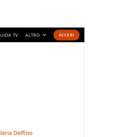
UIDA TV
ALTRO
ACCEDI
CALENDARI E CLASSIFICHE
ALTRI SPORT
MONDIALI 2026
OLIMPIADI
GOSSIP
LIFESTYLE
lleria Delfino