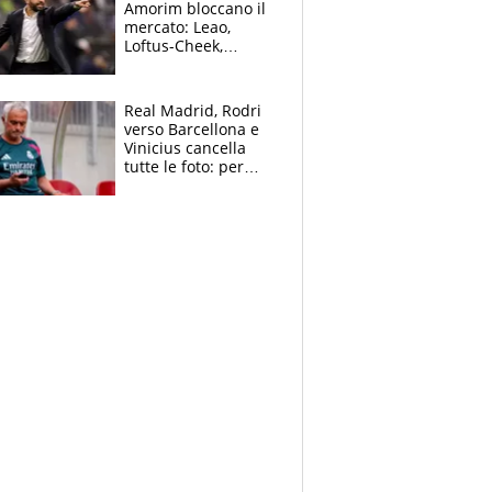
Amorim bloccano il
mercato: Leao,
Loftus-Cheek,
Estupinian e
Gimenez in bilico,
Soulè e Osorio nel
Real Madrid, Rodri
mirino
verso Barcellona e
Vinicius cancella
tutte le foto: per
Mourinho due grane
da risolvere