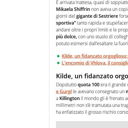
farebbe parte. Non si perde un
È arrivata inattesa, quasi di soppiatto
curve
Mikaela Shiffrin
non aveva un copi
giorni del
gigante di Sestriere
fors
sportiva”
tanto rapida e stupefacen
andare oltre i propri limiti e le propr
più dolce,
con uno stuolo di colleghi
potuto esimersi dall’esaltare la fuori
Kilde, un fidanzato orgoglioso:
L'encomio di Vhlova, il consigl
Kilde, un fidanzato orgo
Dopotutto
quota 100
era il grande 
e Gurgl
le avevano consegnato un
a
Killington
il mondo gli è frenato 
millimetri non s’è tramutata una trag
ha enfatizzato il grosso rischio cors