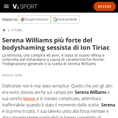
ACCEDI
Seguici su:
Google Discover
Fonti preferite
STORIE
Serena Williams più forte del
bodyshaming sessista di Ion Tiriac
La tennista, che compirà 40 anni, è stata di nuovo offesa e
schernita dal miliardario a causa di caratteristiche fisiche:
l'indignazione generale e la scelta di Serena Williams
05/01/21 10:58
D’altronde non è mai stato semplice. Quello che per gli altri
era ovvio, dovuto anche sul campo per
Serena Williams
e
sua sorella
Venus
si è rivelato complicato, addirittura
inafferrabile quando è stato il momento delle scelte.
Serena
è la prima in tutto: il suo talento unito alla forza mentale e
alla concentrazione inarrivabili le hanno consentito di