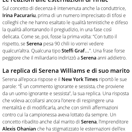
Sul concetto di decenza è intervenuta anche la conduttrice,
Irina Pacurariu
, prima di un numero imprecisato di tifosi e
colleghi che ne hanno esaltato le qualità tennistiche e difeso
la qualità allontanando il pregiudizio, in una fase così
delicata. Come se, poi, fosse la prima volta: “Con tutto il
rispetto, se
Serena
pesa 90 chili io vorrei vedere
qualcun’altra. Qualcuna tipo
Steffi Graf
…”. Una frase forse
peggiore che il miliardario indirizzò a
Serena
anni addietro.
La replica di Serena Williams e di suo marito
Serena all’epoca rispose e il
New York Times
riportò le sue
parole: “È un commento ignorante e sessista, che proviene
da un uomo ignorante e sessista”, la sua replica. Una risposta
che voleva accollarsi ancora l’onere di respingere una
mentalità e di modificarla, anche con simili affermazioni
contro cui la campionessa aveva lottato da sempre. Un
concetto ribadito anche dal marito di
Serena
, l’imprenditore
Alexis Ohanian
che ha stigmatizzato le esternazioni dell’ex