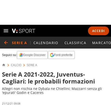
ACCEDI
SERIE A
CALENDARIO
CLASSIFICA
MARCATO
Seguici su:
Google Discover
Fonti preferite
CALCIO
SERIE A
Serie A 2021-2022, Juventus-
Cagliari: le probabili formazioni
Allegri non rischia ne Dybala ne Chiellini; Mazzarri senza gli
'epurati' Godin e Caceres
21/12/21 09:08