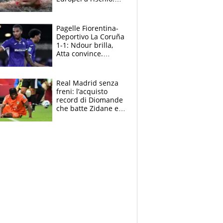
allenamenti fermi,
cosa succede
adesso
Pagelle Fiorentina-
Deportivo La Coruña
1-1: Ndour brilla,
Atta convince.
Pongracic rovina
tutto nel finale
Real Madrid senza
freni: l’acquisto
record di Diomande
che batte Zidane e
Ronaldo. Vinicius
rinnova: le cifre