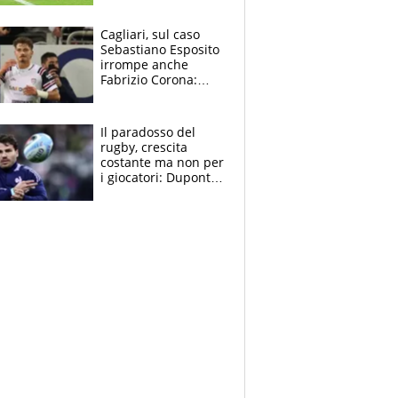
rinnova: le cifre
Cagliari, sul caso
Sebastiano Esposito
irrompe anche
Fabrizio Corona:
“Ecco cosa è
successo, ho le
prove”
Il paradosso del
rugby, crescita
costante ma non per
i giocatori: Dupont
(il più pagato al
mondo) guadagna
solo 1,4 milioni
all'anno