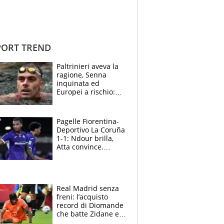
ORT TREND
Paltrinieri aveva la
ragione, Senna
inquinata ed
Europei a rischio:
allenamenti fermi,
cosa succede
adesso
Pagelle Fiorentina-
Deportivo La Coruña
1-1: Ndour brilla,
Atta convince.
Pongracic rovina
tutto nel finale
Real Madrid senza
freni: l’acquisto
record di Diomande
che batte Zidane e
Ronaldo. Vinicius