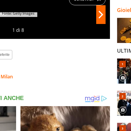
Gioie
Fonte: Getty Images
1
di
8
ULTI
eferite
 Milan