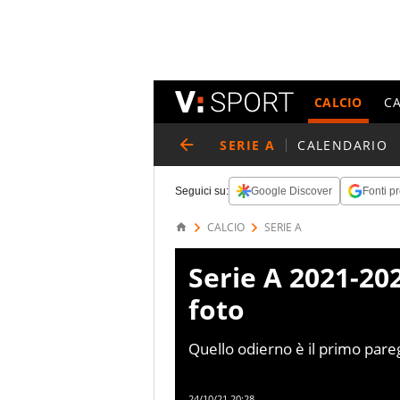
CALCIO
C
SERIE A
CALENDARIO
Seguici su:
Google Discover
Fonti pr
CALCIO
SERIE A
Serie A 2021-20
foto
Quello odierno è il primo pareg
casa dei giallorossi da febbrai
24/10/21 20:28