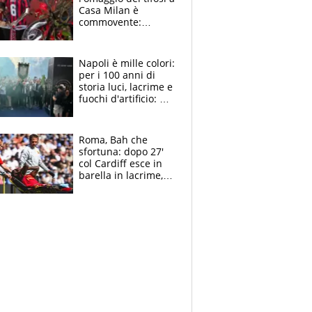
Casa Milan è
commovente:
maglie, bandiere,
sciarpe, lacrime e
bigliettini
Napoli è mille colori:
per i 100 anni di
storia luci, lacrime e
fuochi d'artificio: De
Laurentiis salta al
coro anti-Juve
Roma, Bah che
sfortuna: dopo 27'
col Cardiff esce in
barella in lacrime,
Dybala rigore da
schiaffi, i giallorossi
prendono 3 gol in
45'