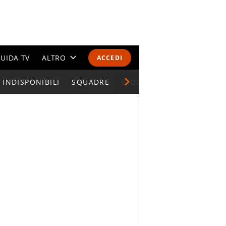
UIDA TV
ALTRO
ACCEDI
INDISPONIBILI
CALENDARI E CLASSIFICHE
SQUADRE
GIOCATORI SERIE A
ALTRI SPORT
MONDIALI 2026
OLIMPIADI
GOSSIP
LIFESTYLE