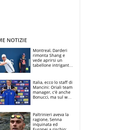
ME NOTIZIE
Montreal, Darderi
rimonta Shang e
vede aprirsi un
tabellone intrigante:
"Penso solo a
Borges, ma sono
felice del mio livello"
Italia, ecco lo staff di
Mancini: Oriali team
manager, c'è anche
Bonucci, ma sul web
infuria la polemica
Paltrinieri aveva la
ragione, Senna
inquinata ed
Europei a rischio: