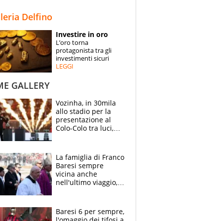
STORIE
lleria Delfino
SPECIALI
Investire in oro
L’oro torna
ESPERTI
protagonista tra gli
investimenti sicuri
LEGGI
CONTATTI
ME GALLERY
Vozinha, in 30mila
allo stadio per la
presentazione al
Colo-Colo tra luci,
spettacolo, elicotteri
e paracadutisti
La famiglia di Franco
Baresi sempre
vicina anche
nell'ultimo viaggio,
la moglie Maura, i
figli e i suoi cari
circondati
Baresi 6 per sempre,
dall'affetto dei tifosi
l'omaggio dei tifosi a