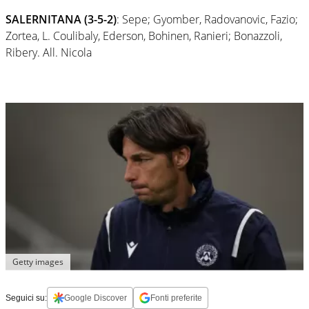
SALERNITANA (3-5-2)
: Sepe; Gyomber, Radovanovic, Fazio;
Zortea, L. Coulibaly, Ederson, Bohinen, Ranieri; Bonazzoli,
Ribery. All. Nicola
Getty images
Seguici su:
Google Discover
Fonti preferite