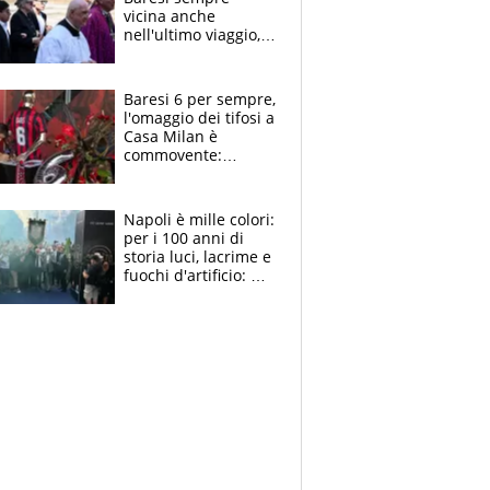
vicina anche
nell'ultimo viaggio,
la moglie Maura, i
figli e i suoi cari
circondati
Baresi 6 per sempre,
dall'affetto dei tifosi
l'omaggio dei tifosi a
Casa Milan è
commovente:
maglie, bandiere,
sciarpe, lacrime e
bigliettini
Napoli è mille colori:
per i 100 anni di
storia luci, lacrime e
fuochi d'artificio: De
Laurentiis salta al
coro anti-Juve