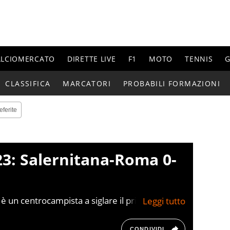
ALCIOMERCATO
DIRETTE LIVE
F1
MOTO
TENNIS
G
CLASSIFICA
MARCATORI
PROBABILI FORMAZIONI
eferite
23: Salernitana-Roma 0-
è un centrocampista a siglare il primo gol
te succede a Under (2019), Veretout (2020) e
CONDIVIDI