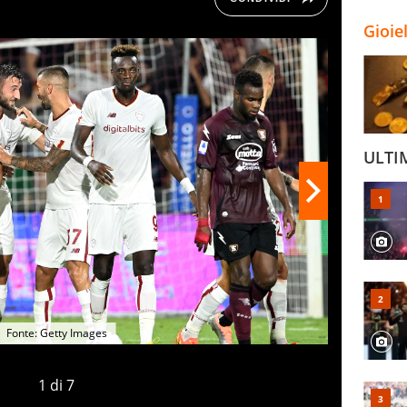
Gioie
ULTI
Fonte: Getty Images
1
di
7