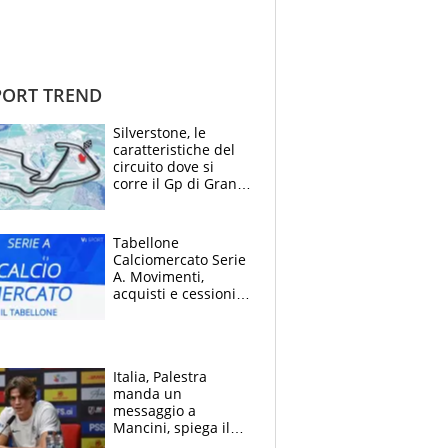
ORT TREND
Silverstone, le
caratteristiche del
circuito dove si
corre il Gp di Gran
Bretagna del
Motomondiale
Tabellone
Calciomercato Serie
A. Movimenti,
acquisti e cessioni:
estate 2026-27
Italia, Palestra
manda un
messaggio a
Mancini, spiega il
motivo del no