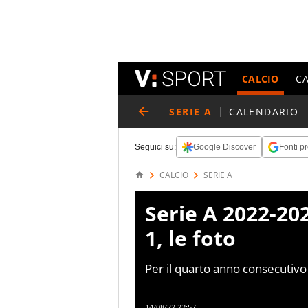
CALCIO
C
SERIE A
CALENDARIO
Seguici su:
Google Discover
Fonti pr
CALCIO
SERIE A
Serie A 2022-20
1, le foto
Per il quarto anno consecutivo 
stagionale della Roma: Cristan
Mkhitaryan (2021)
14/08/22 22:57