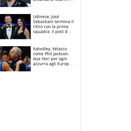
avverte: “Sicuro
Mercedes e
McLaren siano
Udinese, Josè
meglio?”
Sebastiani termina il
ritiro con la prima
squadra: il post del
figlio di Amadeus e
Sanremo sullo
sfondo
Italvolley, Velasco
come Phil Jackson:
due libri per ogni
azzurra agli Europei.
Quello per Sylla è
“geniale”