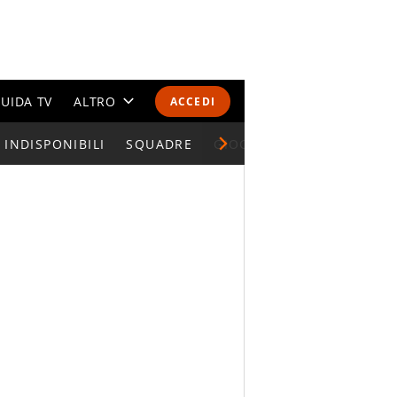
UIDA TV
ALTRO
ACCEDI
INDISPONIBILI
CALENDARI E CLASSIFICHE
SQUADRE
GIOCATORI SERIE A
ALTRI SPORT
MONDIALI 2026
OLIMPIADI
GOSSIP
LIFESTYLE