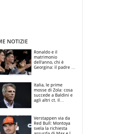
ME NOTIZIE
Ronaldo e il
matrimonio
dell’anno, chi è
Georgina: il padre in
galera, l’incontro da
Gucci e il boom
social
Italia, le prime
mosse di Zola: cosa
succede a Baldini e
agli altri ct. Il
Borussia tenta un
altro sgarbo agli
azzurri
Verstappen via da
Red Bull: Montoya
svela la richiesta
assurda di Max e lo