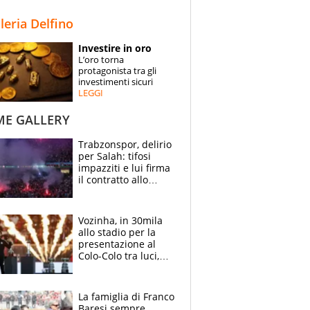
STORIE
lleria Delfino
SPECIALI
Investire in oro
L’oro torna
ESPERTI
protagonista tra gli
investimenti sicuri
LEGGI
CONTATTI
ME GALLERY
Trabzonspor, delirio
per Salah: tifosi
impazziti e lui firma
il contratto allo
stadio
Vozinha, in 30mila
allo stadio per la
presentazione al
Colo-Colo tra luci,
spettacolo, elicotteri
e paracadutisti
La famiglia di Franco
Baresi sempre