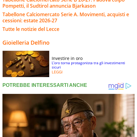
Pompetti, il Sudtirol annuncia Bjarkason
Tabellone Calciomercato Serie A. Movimenti, acquisti e
cessioni: estate 2026-27
Tutte le notizie del Lecce
Gioielleria Delfino
Investire in oro
L’oro torna protagonista tra gli investimenti
sicuri
LEGGI