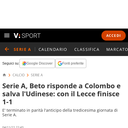
ACCEDI
SERIE A
CALENDARIO
CLASSIFICA
MARCATO
Seguici su:
Google Discover
Fonti preferite
CALCIO
SERIE A
Serie A, Beto risponde a Colombo e
salva l'Udinese: con il Lecce finisce
1-1
E' terminato in parità l'anticipo della tredicesima giornata di
Serie A.
04/11/22 22:43