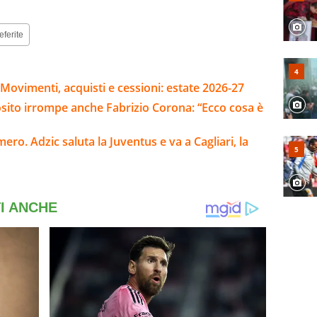
eferite
Movimenti, acquisti e cessioni: estate 2026-27
osito irrompe anche Fabrizio Corona: “Ecco cosa è
ro. Adzic saluta la Juventus e va a Cagliari, la