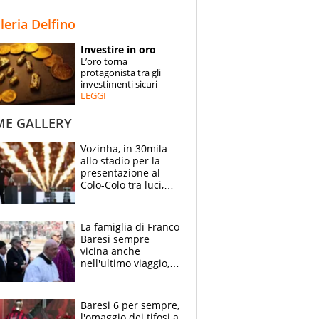
STORIE
lleria Delfino
SPECIALI
Investire in oro
L’oro torna
ESPERTI
protagonista tra gli
investimenti sicuri
LEGGI
CONTATTI
ME GALLERY
Vozinha, in 30mila
allo stadio per la
presentazione al
Colo-Colo tra luci,
spettacolo, elicotteri
e paracadutisti
La famiglia di Franco
Baresi sempre
vicina anche
nell'ultimo viaggio,
la moglie Maura, i
figli e i suoi cari
circondati
Baresi 6 per sempre,
dall'affetto dei tifosi
l'omaggio dei tifosi a