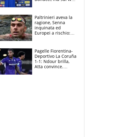
infuria la polemica
Paltrinieri aveva la
ragione, Senna
inquinata ed
Europei a rischio:
allenamenti fermi,
cosa succede
adesso
Pagelle Fiorentina-
Deportivo La Coruña
1-1: Ndour brilla,
Atta convince.
Pongracic rovina
tutto nel finale