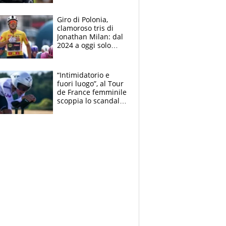
che beffa alla Vuelta
a Burgos
Giro di Polonia,
clamoroso tris di
Jonathan Milan: dal
2024 a oggi solo
Pogacar ha vinto più
di lui. Bene Romele
e Skerl
“Intimidatorio e
fuori luogo”, al Tour
de France femminile
scoppia lo scandalo:
un uomo controlla i
reggiseni delle
atlete