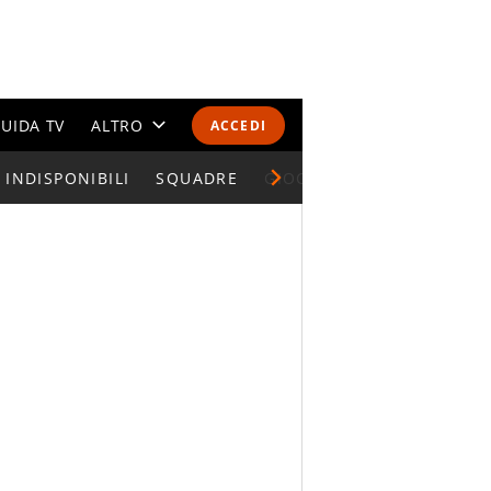
UIDA TV
ALTRO
ACCEDI
INDISPONIBILI
CALENDARI E CLASSIFICHE
SQUADRE
GIOCATORI SERIE A
ALTRI SPORT
MONDIALI 2026
OLIMPIADI
GOSSIP
LIFESTYLE