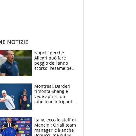
ME NOTIZIE
Napoli, perchè
Allegri può fare
peggio dell'anno
scorso: l'esame per
Manna, le colpe di
Conte e il gioco del
Monopoly
Montreal, Darderi
rimonta Shang e
vede aprirsi un
tabellone intrigante:
"Penso solo a
Borges, ma sono
felice del mio livello"
Italia, ecco lo staff di
Mancini: Oriali team
manager, c'è anche
Bonucci, ma sul web