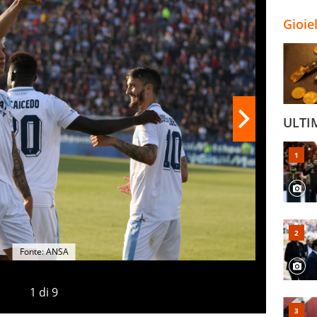
Gioie
ULTI
Fonte: ANSA
1
di
9