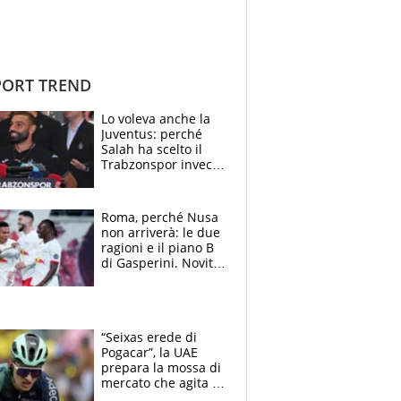
ORT TREND
Lo voleva anche la
Juventus: perché
Salah ha scelto il
Trabzonspor invece
di un top club
Roma, perché Nusa
non arriverà: le due
ragioni e il piano B
di Gasperini. Novità
su Pellegrini e
Cacciamani
“Seixas erede di
Pogacar”, la UAE
prepara la mossa di
mercato che agita la
Francia. Ciccone,