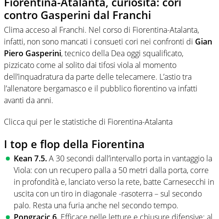
Fiorentina-Atalanta, curiosità: cori
contro Gasperini dal Franchi
Clima acceso al Franchi. Nel corso di Fiorentina-Atalanta,
infatti, non sono mancati i consueti cori nei confronti di
Gian
Piero Gasperini
, tecnico della Dea oggi squalificato,
pizzicato come al solito dai tifosi viola al momento
dell’inquadratura da parte delle telecamere. L’astio tra
l’allenatore bergamasco e il pubblico fiorentino va infatti
avanti da anni.
Clicca qui per le statistiche di Fiorentina-Atalanta
I top e flop della Fiorentina
Kean 7.5.
A 30 secondi dall’intervallo porta in vantaggio la
Viola: con un recupero palla a 50 metri dalla porta, corre
in profondità e, lanciato verso la rete, batte Carnesecchi in
uscita con un tiro in diagonale -rasoterra – sul secondo
palo. Resta una furia anche nel secondo tempo.
Pongracic 6.
Efficace nelle letture e chiusure difensive: al