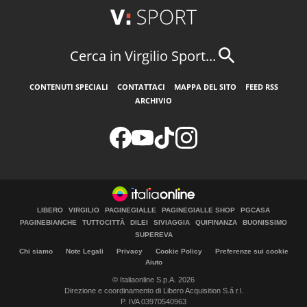
Cerca in Virgilio Sport...
CONTENUTI SPECIALI
CONTATTACI
MAPPA DEL SITO
FEED RSS
ARCHIVIO
LIBERO
VIRGILIO
PAGINEGIALLE
PAGINEGIALLE SHOP
PGCASA
PAGINEBIANCHE
TUTTOCITTÀ
DILEI
SIVIAGGIA
QUIFINANZA
BUONISSIMO
SUPEREVA
Chi siamo
Note Legali
Privacy
Cookie Policy
Preferenze sui cookie
Aiuto
© Italiaonline S.p.A. 2026
Direzione e coordinamento di Libero Acquisition S.á r.l.
P. IVA 03970540963