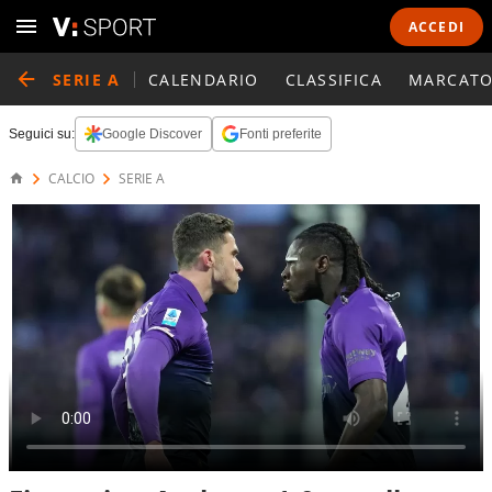
ACCEDI
SERIE A
CALENDARIO
CLASSIFICA
MARCATO
Seguici su:
Google Discover
Fonti preferite
CALCIO
SERIE A