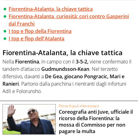
Fiorentina-Atalanta, la chiave tattica
Fiorentina-Atalanta, curiosità: cori contro Gasperini
dal Franchi
I top e flop della Fiorentina
I top e flop dell'Atalanta
Fiorentina-Atalanta, la chiave tattica
Nella
Fiorentina
, in campo con il
3-5-2,
viene confermato il
tandem d’attacco
Gudmundsson-Kean
. Nel terzetto
difensivo, davanti a
De Gea, giocano Pongracic, Mari e
Ranieri
. Partono dalla panchina i rientranti dagli infortuni
Adli e Folorunsho.
Forse ti può interessare
Coreografia anti Juve, ufficiale il
ricorso della Fiorentina: la
mossa di Commisso per non
pagare la multa