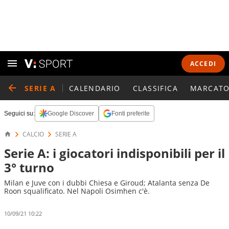
ACCEDI
SERIE A
CALENDARIO
CLASSIFICA
MARCATO
Seguici su:
Google Discover
Fonti preferite
CALCIO
SERIE A
Serie A: i giocatori indisponibili per il
3° turno
Milan e Juve con i dubbi Chiesa e Giroud; Atalanta senza De
Roon squalificato. Nel Napoli Osimhen c'è.
10/09/21 10:22