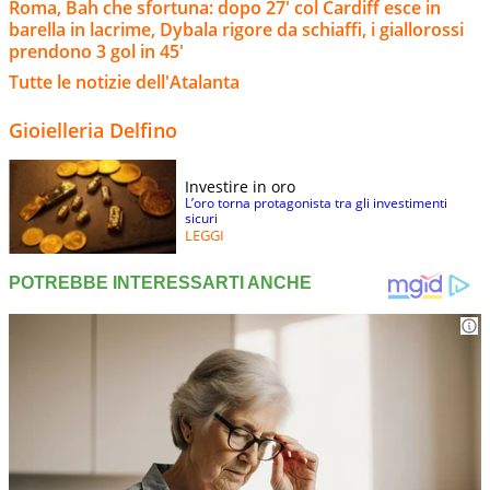
Roma, Bah che sfortuna: dopo 27' col Cardiff esce in
barella in lacrime, Dybala rigore da schiaffi, i giallorossi
prendono 3 gol in 45'
Tutte le notizie dell'Atalanta
Gioielleria Delfino
Investire in oro
L’oro torna protagonista tra gli investimenti
sicuri
LEGGI