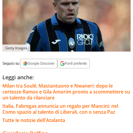
Getty Images
Seguici su:
Google Discover
Fonti preferite
Leggi anche:
Milan tra Soulé, Mastantuono e Nwaneri: dopo le
certezze Ramos e Gila Amorim pronto a scommettere su
un talento da rilanciare
Italia, Fabregas annuncia un regalo per Mancini: nel
Como spazio al talento di Liberali, con o senza Paz
Tutte le notizie dell'Atalanta