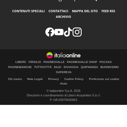
CONTENUTI SPECIALI
CONTATTACI
MAPPA DEL SITO
FEED RSS
ARCHIVIO
LIBERO
VIRGILIO
PAGINEGIALLE
PAGINEGIALLE SHOP
PGCASA
PAGINEBIANCHE
TUTTOCITTÀ
DILEI
SIVIAGGIA
QUIFINANZA
BUONISSIMO
SUPEREVA
Chi siamo
Note Legali
Privacy
Cookie Policy
Preferenze sui cookie
Aiuto
© Italiaonline S.p.A. 2026
Direzione e coordinamento di Libero Acquisition S.á r.l.
P. IVA 03970540963