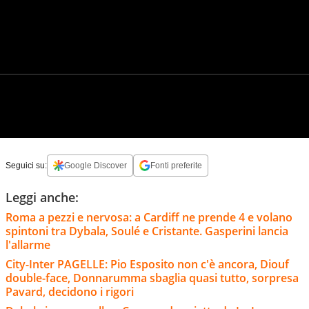
Seguici su:
Google Discover
Fonti preferite
Leggi anche:
Roma a pezzi e nervosa: a Cardiff ne prende 4 e volano
spintoni tra Dybala, Soulé e Cristante. Gasperini lancia
l'allarme
City-Inter PAGELLE: Pio Esposito non c'è ancora, Diouf
double-face, Donnarumma sbaglia quasi tutto, sorpresa
Pavard, decidono i rigori