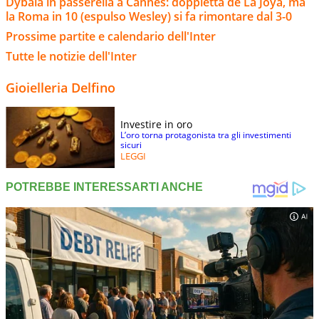
Dybala in passerella a Cannes: doppietta de La Joya, ma
la Roma in 10 (espulso Wesley) si fa rimontare dal 3-0
Prossime partite e calendario dell'Inter
Tutte le notizie dell'Inter
Gioielleria Delfino
Investire in oro
L’oro torna protagonista tra gli investimenti
sicuri
LEGGI