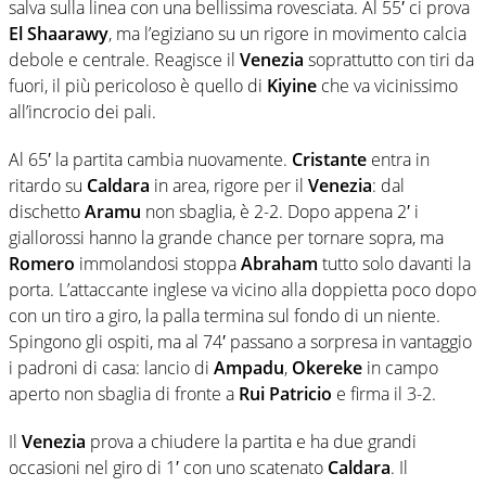
salva sulla linea con una bellissima rovesciata. Al 55′ ci prova
El Shaarawy
, ma l’egiziano su un rigore in movimento calcia
debole e centrale. Reagisce il
Venezia
soprattutto con tiri da
fuori, il più pericoloso è quello di
Kiyine
che va vicinissimo
all’incrocio dei pali.
Al 65′ la partita cambia nuovamente.
Cristante
entra in
ritardo su
Caldara
in area, rigore per il
Venezia
: dal
dischetto
Aramu
non sbaglia, è 2-2. Dopo appena 2′ i
giallorossi hanno la grande chance per tornare sopra, ma
Romero
immolandosi stoppa
Abraham
tutto solo davanti la
porta. L’attaccante inglese va vicino alla doppietta poco dopo
con un tiro a giro, la palla termina sul fondo di un niente.
Spingono gli ospiti, ma al 74′ passano a sorpresa in vantaggio
i padroni di casa: lancio di
Ampadu
,
Okereke
in campo
aperto non sbaglia di fronte a
Rui Patricio
e firma il 3-2.
Il
Venezia
prova a chiudere la partita e ha due grandi
occasioni nel giro di 1′ con uno scatenato
Caldara
. Il