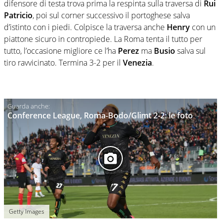
difensore di testa trova prima la respinta sulla traversa di
Rui
Patricio
, poi sul corner successivo il portoghese salva
d’istinto con i piedi. Colpisce la traversa anche
Henry
con un
piattone sicuro in contropiede. La Roma tenta il tutto per
tutto, l’occasione migliore ce l’ha
Perez
ma
Busio
salva sul
tiro ravvicinato. Termina 3-2 per il
Venezia
.
Conference League, Roma-Bodo/Glimt 2-2: le foto
Getty Images