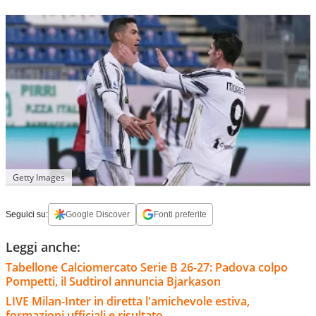
Getty Images
Seguici su:
Google Discover
Fonti preferite
Leggi anche:
Tabellone Calciomercato Serie B 26-27: Padova colpo
Pompetti, il Sudtirol annuncia Bjarkason
LIVE Milan-Inter in diretta l'amichevole estiva,
formazioni ufficiali e risultato