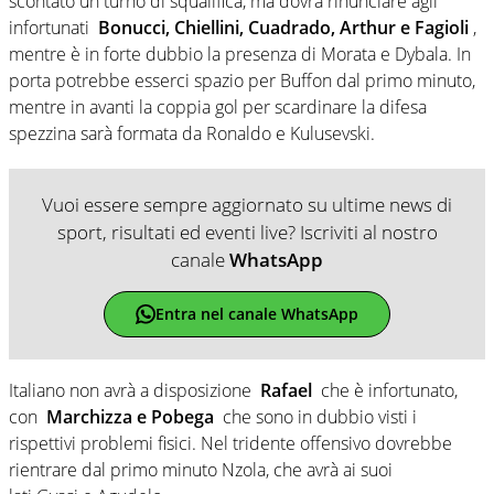
scontato un turno di squalifica, ma dovrà rinunciare agli
infortunati
Bonucci, Chiellini, Cuadrado, Arthur e Fagioli
,
mentre è in forte dubbio la presenza di Morata e Dybala. In
porta potrebbe esserci spazio per Buffon dal primo minuto,
mentre in avanti la coppia gol per scardinare la difesa
spezzina sarà formata da Ronaldo e Kulusevski.
Vuoi essere sempre aggiornato su ultime news di
sport, risultati ed eventi live? Iscriviti al nostro
canale
WhatsApp
Entra nel canale WhatsApp
Italiano non avrà a disposizione
Rafael
che è infortunato,
con
Marchizza e Pobega
che sono in dubbio visti i
rispettivi problemi fisici. Nel tridente offensivo dovrebbe
rientrare dal primo minuto Nzola, che avrà ai suoi