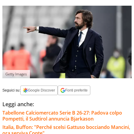
Getty Images
Seguici su:
Google Discover
Fonti preferite
Leggi anche:
Tabellone Calciomercato Serie B 26-27: Padova colpo
Pompetti, il Sudtirol annuncia Bjarkason
Italia, Buffon: "Perché scelsi Gattuso bocciando Mancini,
ora serviva Conte"