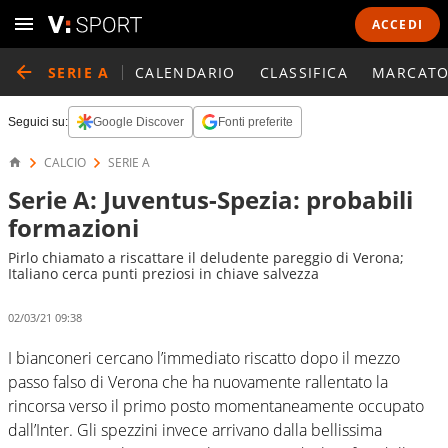
ACCEDI
SERIE A
CALENDARIO
CLASSIFICA
MARCATO
Seguici su:
Google Discover
Fonti preferite
CALCIO
SERIE A
Serie A: Juventus-Spezia: probabili
formazioni
Pirlo chiamato a riscattare il deludente pareggio di Verona;
Italiano cerca punti preziosi in chiave salvezza
02/03/21 09:38
I bianconeri cercano l’immediato riscatto dopo il mezzo
passo falso di Verona che ha nuovamente rallentato la
rincorsa verso il primo posto momentaneamente occupato
dall’Inter. Gli spezzini invece arrivano dalla bellissima