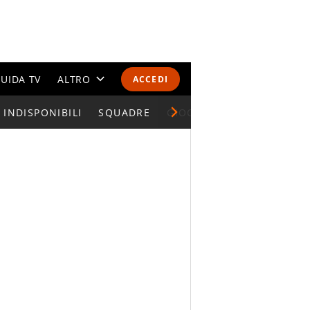
UIDA TV
ALTRO
ACCEDI
INDISPONIBILI
CALENDARI E CLASSIFICHE
SQUADRE
GIOCATORI SERIE A
ALTRI SPORT
MONDIALI 2026
OLIMPIADI
GOSSIP
LIFESTYLE