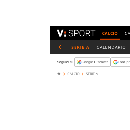
CALCIO
C
SERIE A
CALENDARIO
Seguici su:
Google Discover
Fonti pr
CALCIO
SERIE A