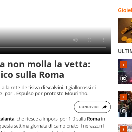
Gioie
ULTI
ta non molla la vetta:
pico sulla Roma
la rete decisiva di Scalvini. I giallorossi ci
el pari. Espulso per proteste Mourinho.
CONDIVIDI
talanta
, che riesce a imporsi per 1-0 sulla
Roma
in
i questa settima giornata di campionato. I nerazzurri