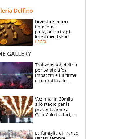
STORIE
lleria Delfino
SPECIALI
Investire in oro
L’oro torna
ESPERTI
protagonista tra gli
investimenti sicuri
LEGGI
CONTATTI
ME GALLERY
Trabzonspor, delirio
per Salah: tifosi
impazziti e lui firma
il contratto allo
stadio
Vozinha, in 30mila
allo stadio per la
presentazione al
Colo-Colo tra luci,
spettacolo, elicotteri
e paracadutisti
La famiglia di Franco
Baresi sempre