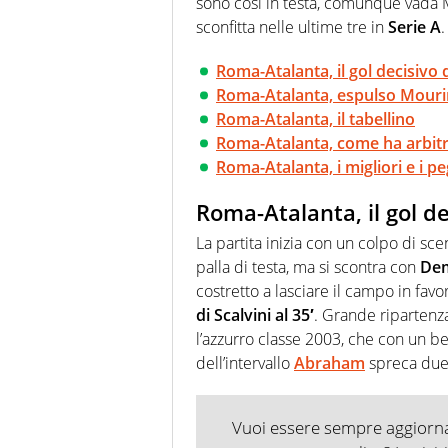
sono così in testa, comunque vada M
sconfitta nelle ultime tre in
Serie A
.
Roma-Atalanta, il gol decisivo d
Roma-Atalanta, espulso Mour
Roma-Atalanta, il tabellino
Roma-Atalanta, come ha arbitr
Roma-Atalanta, i migliori e i pe
Roma-Atalanta, il gol de
La partita inizia con un colpo di sc
palla di testa, ma si scontra con
Dem
costretto a lasciare il campo in favo
di Scalvini al 35′
. Grande ripartenz
l’azzurro classe 2003, che con un be
dell’intervallo
Abraham
spreca due 
Vuoi essere sempre aggiornat