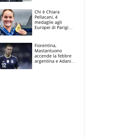
figlio Daniele
Chi è Chiara
Pellacani, 4
medaglie agli
Europei di Parigi
2026, papà
Giampaolo
giornalista, mamma
Fiorentina,
insegnante e il
Mastantuono
fratello calciatore
accende la febbre
argentina e Adani
impazzisce. Ma
Antognoni ‘rovina la
festa’ a Commisso