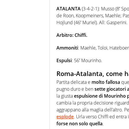
ATALANTA
(3-4-2-1): Musso (8′ Spor
de Roon, Koopmeiners, Maehle; Pasal
Hojlund (46′ Muriel). All: Gasperini.
Arbitro: Chiffi.
Ammoniti
: Maehle, Toloi, Hateboe
Espulsi
: 56′ Mourinho.
Roma-Atalanta, come ha 
Partita delicata e
molto fallosa
quel
pugno duro e ben
sette giocatori 
la giusta
espulsione di Mourinho pe
cambia la propria decisione riguardo
aggrappano alla maglia dell’altro. P
esplode
. Urla verso Chiffi ed entr
forse non solo quella
.