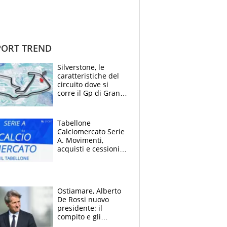
ORT TREND
Silverstone, le
caratteristiche del
circuito dove si
corre il Gp di Gran
Bretagna del
Motomondiale
Tabellone
Calciomercato Serie
A. Movimenti,
acquisti e cessioni:
estate 2026-27
Ostiamare, Alberto
De Rossi nuovo
presidente: il
compito e gli
obiettivi ricevuti dal