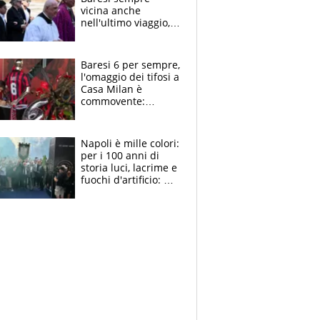
vicina anche
nell'ultimo viaggio,
la moglie Maura, i
figli e i suoi cari
circondati
Baresi 6 per sempre,
dall'affetto dei tifosi
l'omaggio dei tifosi a
Casa Milan è
commovente:
maglie, bandiere,
sciarpe, lacrime e
bigliettini
Napoli è mille colori:
per i 100 anni di
storia luci, lacrime e
fuochi d'artificio: De
Laurentiis salta al
coro anti-Juve