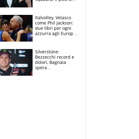
figlio di Amadeus e
Sanremo sullo
sfondo
Italvolley, Velasco
come Phil Jackson:
due libri per ogni
azzurra agli Europei.
Quello per Sylla è
“geniale”
Silverstone:
Bezzecchi record e
dolori, Bagnaia
spera
nell'antidolorifico,
Marquez si tira fuori
e vota Aprilia