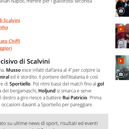
ilan-Napoli, mentre per i giallorossi seconda
i Scalvini
inho
ato Chiffi
ggiori
cisivo di Scalvini
ena.
Musso
esce infatti dall’area al 4′ per colpire la
iral
ed è stordito. Il portiere dell’Atalanta è così
re di
Sportiello
. Poi ritmi bassi del match fino al
gol
a dei bergamaschi,
Holjund
si smarca e serve
l destro a giro riesce a battere
Rui Patricio
. Prima
occasioni davanti a Sportiello per pareggiare.
o su ultime news di sport, risultati ed eventi