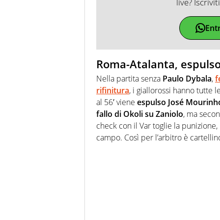
live? Iscrivi
Ent
Roma-Atalanta, espuls
Nella partita senza
Paulo Dybala
,
f
rifinitura
, i giallorossi hanno tutte 
al 56′ viene
espulso José Mourinh
fallo di Okoli su Zaniolo
, ma second
check con il Var toglie la punizion
campo. Così per l’arbitro è cartellin