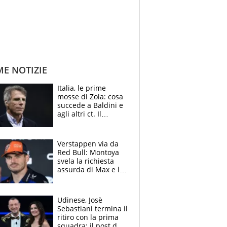
ME NOTIZIE
Italia, le prime
mosse di Zola: cosa
succede a Baldini e
agli altri ct. Il
Borussia tenta un
altro sgarbo agli
azzurri
Verstappen via da
Red Bull: Montoya
svela la richiesta
assurda di Max e lo
avverte: “Sicuro
Mercedes e
McLaren siano
Udinese, Josè
meglio?”
Sebastiani termina il
ritiro con la prima
squadra: il post del