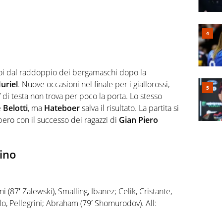
suoi dal raddoppio dei bergamaschi dopo la
uriel
. Nuove occasioni nel finale per i giallorossi,
’ di testa non trova per poco la porta. Lo stesso
e
Belotti
, ma
Hateboer
salva il risultato. La partita si
ero con il successo dei ragazzi di
Gian Piero
lino
i (87′ Zalewski), Smalling, Ibanez; Celik, Cristante,
olo, Pellegrini; Abraham (79′ Shomurodov). All: