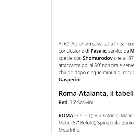
Al 60′ Abraham salva sulla linea i 
conclusione di
Pasalic
, servito da
M
specie con
Shomurodov
che all’87
attaccante poi al 90′ non tira e serv
chiude dopo cinque minuti di recup
Gasperini
.
Roma-Atalanta, il tabel
Reti
: 35′ Scalvini
ROMA
(3-4-2-1): Rui Patricio; Mancin
Matic (67′ Belotti), Spinazzola; Zani
Mourinho.