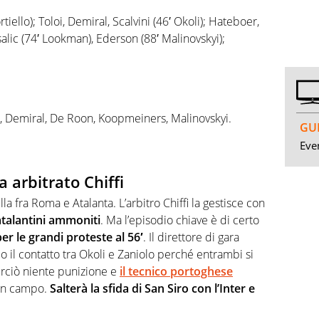
tiello); Toloi, Demiral, Scalvini (46′ Okoli); Hateboer,
ic (74′ Lookman), Ederson (88′ Malinovskyi);
r, Demiral, De Roon, Koopmeiners, Malinovskyi.
GUI
Even
arbitrato Chiffi
la fra Roma e Atalanta. L’arbitro Chiffi la gestisce con
atalantini ammoniti
. Ma l’episodio chiave è di certo
r le grandi proteste al 56′
. Il direttore di gara
 il contatto tra Okoli e Zaniolo perché entrambi si
erciò niente punizione e
il tecnico portoghese
a in campo.
Salterà la sfida di San Siro con l’Inter e