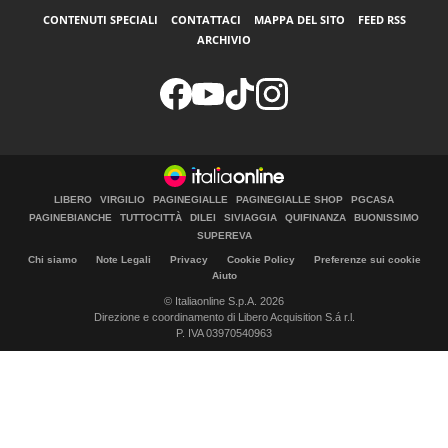
CONTENUTI SPECIALI
CONTATTACI
MAPPA DEL SITO
FEED RSS
ARCHIVIO
LIBERO
VIRGILIO
PAGINEGIALLE
PAGINEGIALLE SHOP
PGCASA
PAGINEBIANCHE
TUTTOCITTÀ
DILEI
SIVIAGGIA
QUIFINANZA
BUONISSIMO
SUPEREVA
Chi siamo
Note Legali
Privacy
Cookie Policy
Preferenze sui cookie
Aiuto
© Italiaonline S.p.A. 2026
Direzione e coordinamento di Libero Acquisition S.á r.l.
P. IVA 03970540963