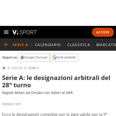
ACCEDI
SERIE A
CALENDARIO
CLASSIFICA
MARCATO
Seguici su:
Google Discover
Fonti preferite
CALCIO
SERIE A
Serie A: le designazioni arbitrali del
28° turno
Napoli-Milan ad Orsato con Valeri al VAR
03/03/22 13:01
Ecco le designazioni complete per le gare valide per la 9ª