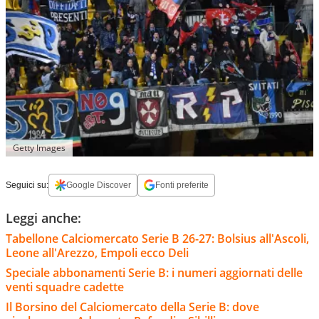
Getty Images
Seguici su:
Google Discover
Fonti preferite
Leggi anche:
Tabellone Calciomercato Serie B 26-27: Bolsius all'Ascoli,
Leone all'Arezzo, Empoli ecco Deli
Speciale abbonamenti Serie B: i numeri aggiornati delle
venti squadre cadette
Il Borsino del Calciomercato della Serie B: dove