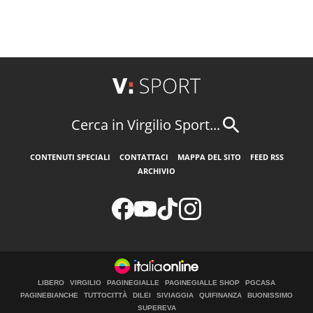
Cerca in Virgilio Sport...
CONTENUTI SPECIALI
CONTATTACI
MAPPA DEL SITO
FEED RSS
ARCHIVIO
LIBERO
VIRGILIO
PAGINEGIALLE
PAGINEGIALLE SHOP
PGCASA
PAGINEBIANCHE
TUTTOCITTÀ
DILEI
SIVIAGGIA
QUIFINANZA
BUONISSIMO
SUPEREVA