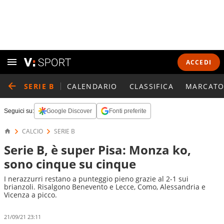
ACCEDI
SERIE B
CALENDARIO
CLASSIFICA
MARCATO
Seguici su:
Google Discover
Fonti preferite
CALCIO
SERIE B
Serie B, è super Pisa: Monza ko,
sono cinque su cinque
I nerazzurri restano a punteggio pieno grazie al 2-1 sui
brianzoli. Risalgono Benevento e Lecce, Como, Alessandria e
Vicenza a picco.
21/09/21 23:11