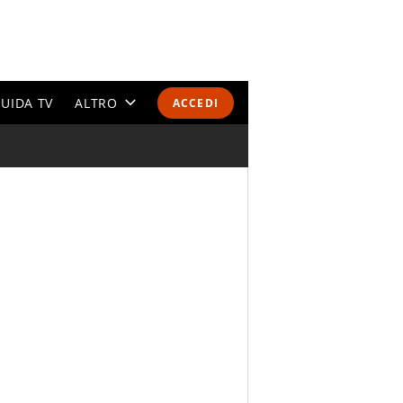
UIDA TV
ALTRO
ACCEDI
CALENDARI E CLASSIFICHE
ALTRI SPORT
MONDIALI 2026
OLIMPIADI
GOSSIP
LIFESTYLE