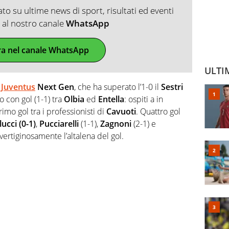
o su ultime news di sport, risultati ed eventi
ti al nostro canale
WhatsApp
ra nel canale WhatsApp
ULTI
a
Juventus
Next
Gen
, che ha superato l’1-0 il
Sestri
o con gol (1-1) tra
Olbia
ed
Entella
: ospiti a in
primo gol tra i professionisti di
Cavuoti
. Quattro gol
ucci (0-1)
,
Pucciarelli
(1-1),
Zagnoni
(2-1) e
vertiginosamente l’altalena del gol.