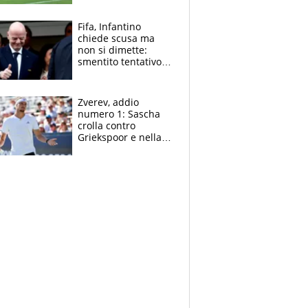
l'Inter Miami, altro
che ritiro
Fifa, Infantino
chiede scusa ma
non si dimette:
smentito tentativo di
corruzione al
Marocco
Zverev, addio
numero 1: Sascha
crolla contro
Griekspoor e nella
sfida a due con
Sinner si conferma
terzo. Quanti malori
a Montreal