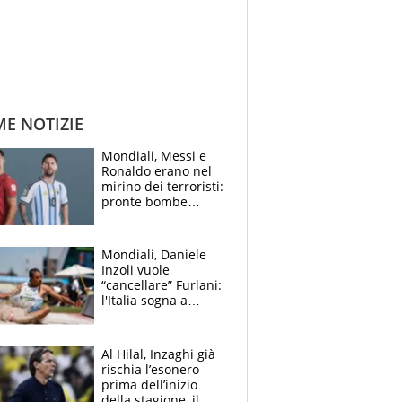
ME NOTIZIE
Mondiali, Messi e
Ronaldo erano nel
mirino dei terroristi:
pronte bombe
contro la Pulce
Mondiali, Daniele
Inzoli vuole
“cancellare” Furlani:
l'Italia sogna a
Eugene. Castellani
da record, Succo in
finale
Al Hilal, Inzaghi già
rischia l’esonero
prima dell’inizio
della stagione, il