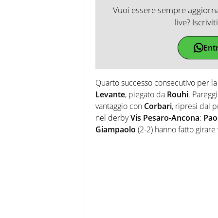
Vuoi essere sempre aggiornat
live? Iscrivi
Ent
Quarto successo consecutivo per l
Levante
, piegato da
Rouhi
. Pareggi
vantaggio con
Corbari
, ripresi dal 
nel derby
Vis Pesaro-Ancona
:
Paol
Giampaolo
(2-2) hanno fatto girare 