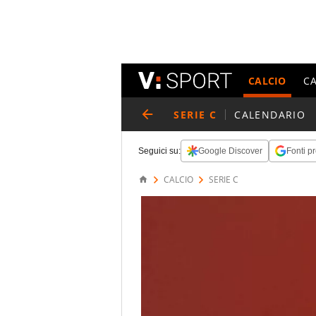
CALCIO
C
SERIE C
CALENDARIO
Seguici su:
Google Discover
Fonti pr
CALCIO
SERIE C