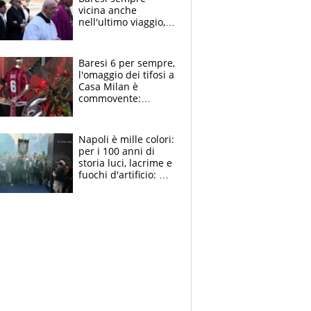
vicina anche
nell'ultimo viaggio,
la moglie Maura, i
figli e i suoi cari
circondati
Baresi 6 per sempre,
dall'affetto dei tifosi
l'omaggio dei tifosi a
Casa Milan è
commovente:
maglie, bandiere,
sciarpe, lacrime e
bigliettini
Napoli è mille colori:
per i 100 anni di
storia luci, lacrime e
fuochi d'artificio: De
Laurentiis salta al
coro anti-Juve