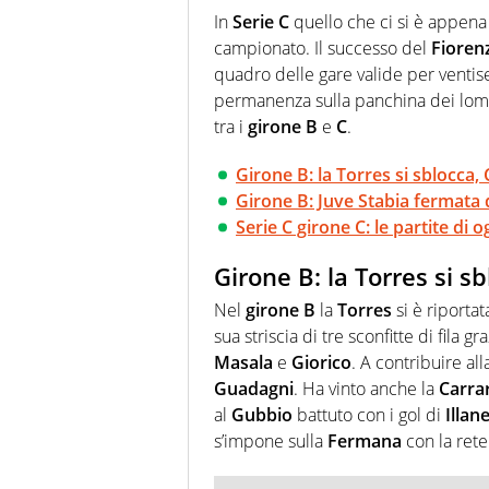
futuri campioni. Anzi, spesso pr
In
Serie C
quello che ci si è appena 
campionato. Il successo del
Fioren
quadro delle gare valide per ventis
permanenza sulla panchina dei lom
tra i
girone B
e
C
.
Girone B: la Torres si sblocca,
Girone B: Juve Stabia fermata d
Serie C girone C: le partite di 
Girone B: la Torres si s
Nel
girone B
la
Torres
si è riportat
sua striscia di tre sconfitte di fila gr
Masala
e
Giorico
. A contribuire all
Guadagni
. Ha vinto anche la
Carra
al
Gubbio
battuto con i gol di
Illan
s’impone sulla
Fermana
con la rete