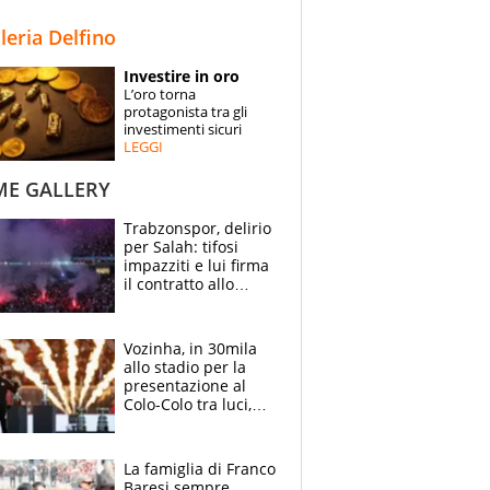
STORIE
lleria Delfino
SPECIALI
Investire in oro
L’oro torna
ESPERTI
protagonista tra gli
investimenti sicuri
LEGGI
CONTATTI
ME GALLERY
Trabzonspor, delirio
per Salah: tifosi
impazziti e lui firma
il contratto allo
stadio
Vozinha, in 30mila
allo stadio per la
presentazione al
Colo-Colo tra luci,
spettacolo, elicotteri
e paracadutisti
La famiglia di Franco
Baresi sempre