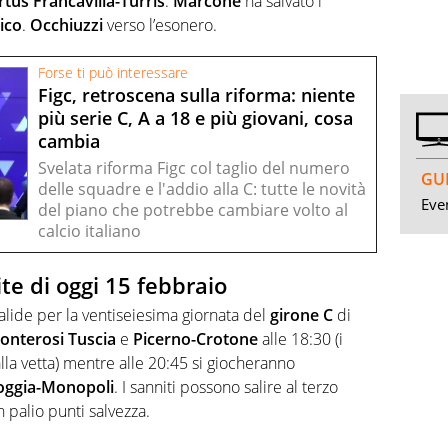
rtus Francavilla-Turris
.
Marcone
ha salvato i
tico
.
Occhiuzzi
verso l’esonero.
Forse ti può interessare
Figc, retroscena sulla riforma: niente
più serie C, A a 18 e più giovani, cosa
cambia
Svelata riforma Figc col taglio del numero
GUI
delle squadre e l'addio alla C: tutte le novità
Even
del piano che potrebbe cambiare volto al
calcio italiano
ite di oggi 15 febbraio
alide per la ventiseiesima giornata del
girone C
di
onterosi Tuscia
e
Picerno-Crotone
alle 18:30 (i
lla vetta) mentre alle 20:45 si giocheranno
oggia-Monopoli
. I sanniti possono salire al terzo
n palio punti salvezza.