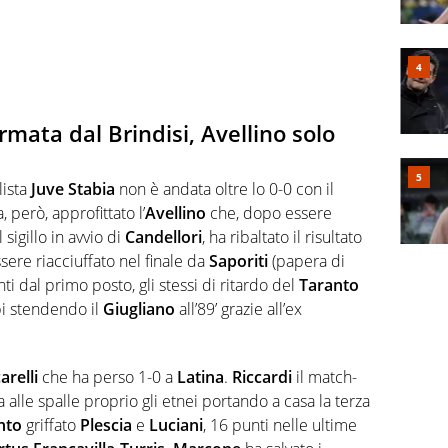
rmata dal Brindisi, Avellino solo
lista
Juve
Stabia
non è andata oltre lo 0-0 con il
, però, approfittato l’
Avellino
che, dopo essere
sigillo in avvio di
Candellori
, ha ribaltato il risultato
sere riacciuffato nel finale da
Saporiti
(papera di
nti dal primo posto, gli stessi di ritardo del
Taranto
pi stendendo il
Giugliano
all’89’ grazie all’ex
arelli
che ha perso 1-0 a
Latina
.
Riccardi
il match-
ia alle spalle proprio gli etnei portando a casa la terza
nto
griffato
Plescia
e
Luciani
, 16 punti nelle ultime