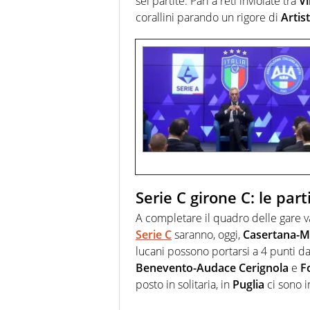
sei partite. Pari a reti inviolate tra
Vi
corallini parando un rigore di
Artis
Serie C girone C: le part
A completare il quadro delle gare v
Serie C
saranno, oggi,
Casertana-M
lucani possono portarsi a 4 punti da
Benevento-Audace Cerignola
e
F
posto in solitaria, in
Puglia
ci sono i