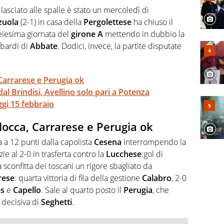
ecorre gli addetti ai lavori e li scova prima di loro
lasciato alle spalle è stato un mercoledì di
zuola
(2-1) in casa della
Pergolettese
ha chiuso il
eiesima giornata del
girone A
mettendo in dubbio la
bardi di
Abbate
. Dodici, invece, la partite disputate
 Carrarese e Perugia ok
al Brindisi, Avellino solo pari a Potenza
oggi 15 febbraio
blocca, Carrarese e Perugia ok
a a 12 punti dalla capolista
Cesena
interrompendo la
azie al 2-0 in trasferta contro la
Lucchese
:gol di
a sconfitta dei toscani un rigore sbagliato da
rese
: quarta vittoria di fila della gestione
Calabro
, 2-0
es
e
Capello
. Sale al quarto posto il
Perugia
, che
 decisiva di
Seghetti
.