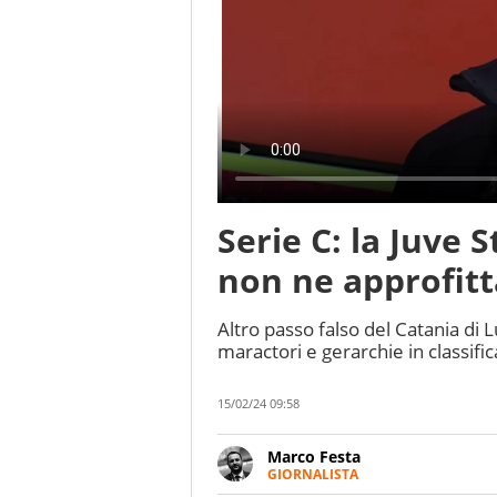
Serie C: la Juve 
non ne approfitt
Altro passo falso del Catania di Lu
maractori e gerarchie in classific
15/02/24 09:58
Marco Festa
GIORNALISTA
Frequentatore di stadi ed espe