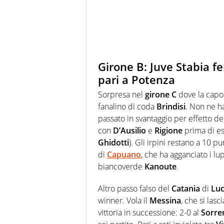
Girone B: Juve Stabia fe
pari a Potenza
Sorpresa nel
girone C
dove la capo
fanalino di coda
Brindisi
. Non ne ha
passato in svantaggio per effetto del 
con
D’Ausilio
e
Rigione
prima di es
Ghidotti
). Gli irpini restano a 10 pu
di
Capuano
, che ha agganciato i lu
biancoverde
Kanoute
.
Altro passo falso del
Catania
di
Luc
winner. Vola il
Messina
, che si lasc
vittoria in successione: 2-0 al
Sorre