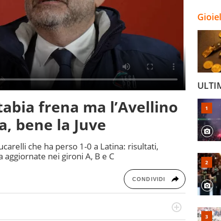
Gioie
ULTI
Stabia frena ma l’Avellino
a, bene la Juve
carelli che ha perso 1-0 a Latina: risultati,
a aggiornate nei gironi A, B e C
CONDIVIDI
rto di calcio, ama agganciare e far domande a idoli e