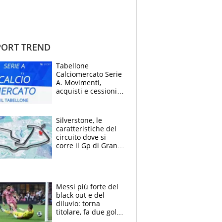
ORT TREND
Tabellone
Calciomercato Serie
A. Movimenti,
acquisti e cessioni:
estate 2026-27
Silverstone, le
caratteristiche del
circuito dove si
corre il Gp di Gran
Bretagna del
Motomondiale
Messi più forte del
black out e del
diluvio: torna
titolare, fa due gol e
un assist e trascina