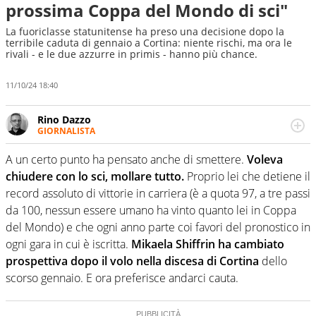
prossima Coppa del Mondo di sci"
La fuoriclasse statunitense ha preso una decisione dopo la
terribile caduta di gennaio a Cortina: niente rischi, ma ora le
rivali - e le due azzurre in primis - hanno più chance.
11/10/24 18:40
Rino Dazzo
GIORNALISTA
Se mai ci fosse modo di traslare il glossario del calcio in
una nicchia di esperti, lui ne farebbe parte. Non si perde
A un certo punto ha pensato anche di smettere.
Voleva
una svista arbitrale né gli umori social del mondo delle
chiudere con lo sci, mollare tutto.
Proprio lei che detiene il
curve
record assoluto di vittorie in carriera (è a quota 97, a tre passi
da 100, nessun essere umano ha vinto quanto lei in Coppa
del Mondo) e che ogni anno parte coi favori del pronostico in
ogni gara in cui è iscritta.
Mikaela Shiffrin ha cambiato
prospettiva dopo il volo nella discesa di Cortina
dello
scorso gennaio. E ora preferisce andarci cauta.