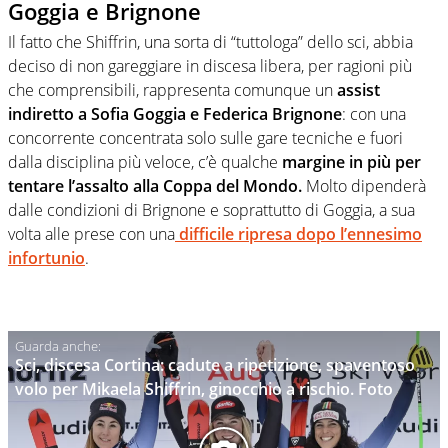
Goggia e Brignone
Il fatto che Shiffrin, una sorta di “tuttologa” dello sci, abbia
deciso di non gareggiare in discesa libera, per ragioni più
che comprensibili, rappresenta comunque un
assist
indiretto a Sofia Goggia e Federica Brignone
: con una
concorrente concentrata solo sulle gare tecniche e fuori
dalla disciplina più veloce, c’è qualche
margine in più per
tentare l’assalto alla Coppa del Mondo.
Molto dipenderà
dalle condizioni di Brignone e soprattutto di Goggia, a sua
volta alle prese con una
difficile ripresa dopo l’ennesimo
infortunio
.
Sci, discesa Cortina: cadute a ripetizione, spaventoso
volo per Mikaela Shiffrin, ginocchio a rischio. Foto