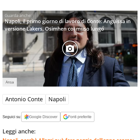
Napoli, il primo giorno di lavoro di Conte: Anguissa in
versione Lakers, Osimhen col muso lungo
Ansa
Antonio Conte
Napoli
Seguici su:
Google Discover
Fonti preferite
Leggi anche: