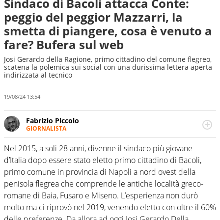
Sindaco di Bacoli attacca Conte:
peggio del peggior Mazzarri, la
smetta di piangere, cosa è venuto a
fare? Bufera sul web
Josi Gerardo della Ragione, primo cittadino del comune flegreo,
scatena la polemica sui social con una durissima lettera aperta
indirizzata al tecnico
19/08/24 13:54
Fabrizio Piccolo
GIORNALISTA
Nella sua carriera ha seguito numerose manifestazioni
sportive e collaborato con agenzie e testate. Esperienza,
Nel 2015, a soli 28 anni, divenne il sindaco più giovane
competenza, conoscenza e memoria storica. Si occupa
d’Italia dopo essere stato eletto primo cittadino di Bacoli,
prevalentemente di calcio
primo comune in provincia di Napoli a nord ovest della
penisola flegrea che comprende le antiche località greco-
romane di Baia, Fusaro e Miseno. L’esperienza non durò
molto ma ci riprovò nel 2019, venendo eletto con oltre il 60%
delle preferenze. Da allora ad oggi Josi Gerardo Della