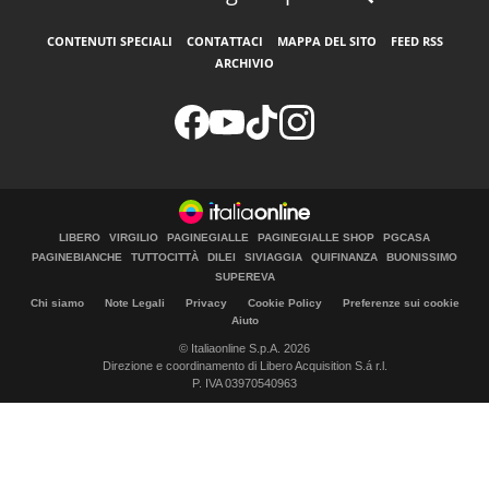
CONTENUTI SPECIALI
CONTATTACI
MAPPA DEL SITO
FEED RSS
ARCHIVIO
LIBERO
VIRGILIO
PAGINEGIALLE
PAGINEGIALLE SHOP
PGCASA
PAGINEBIANCHE
TUTTOCITTÀ
DILEI
SIVIAGGIA
QUIFINANZA
BUONISSIMO
SUPEREVA
Chi siamo
Note Legali
Privacy
Cookie Policy
Preferenze sui cookie
Aiuto
© Italiaonline S.p.A. 2026
Direzione e coordinamento di Libero Acquisition S.á r.l.
P. IVA 03970540963