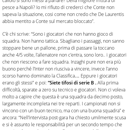
cavolo si sono messi a parlare? Della migliore frittura di
pesce a Napoli? Io mi rifiuto di crederci che Conte non
sapeva la situazione, cosi come non credo che De Laurentis
abbia mentito a Conte sul mercato bloccato”.
C’è chi scrive: “Sono i giocatori che non hanno gioco di
squadra. Non hanno tattica. Sbagliano i passaggi, non sanno
stoppare bene un pallone, prima di passare la toccano
anche 4/5 volte, l’allenatore non c’entra, sono loro.. i giocatori
che non riescono a fare squadra. Inzaghi pure non era più
buono perché l’Inter non riusciva a vincere, invece l’anno
scorso hanno dominato la Classifica… Eppure i giocatori
erano gli stessi” e poi:
“Siete tifosi di serie B .
Alla prima
difficoltà, sparate a zero su tecnico e giocatori. Non ci voleva
molto a capire che questa è una squadra da decimo posto,
largamente incompleta nei tre reparti. I campionati non si
vincono con un buon tecnico, ma con una buona squadra” e
ancora: “Nell’intervista post-gara ha chiesto umilmente scusa
e si è assunto le responsabilità per un secondo tempo che