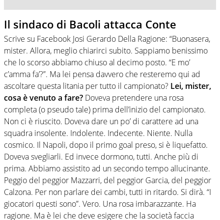
Il sindaco di Bacoli attacca Conte
Scrive su Facebook Josi Gerardo Della Ragione: “Buonasera,
mister. Allora, meglio chiarirci subito. Sappiamo benissimo
che lo scorso abbiamo chiuso al decimo posto. “E mo’
c’amma fa’?”. Ma lei pensa davvero che resteremo qui ad
ascoltare questa litania per tutto il campionato?
Lei, mister,
cosa è venuto a fare?
Doveva pretendere una rosa
completa (o pseudo tale) prima dell’inizio del campionato.
Non ci è riuscito. Doveva dare un po’ di carattere ad una
squadra insolente. Indolente. Indecente. Niente. Nulla
cosmico. Il Napoli, dopo il primo goal preso, si è liquefatto.
Doveva svegliarli. Ed invece dormono, tutti. Anche più di
prima. Abbiamo assistito ad un secondo tempo allucinante.
Peggio del peggior Mazzarri, del peggior Garcia, del peggior
Calzona. Per non parlare dei cambi, tutti in ritardo. Si dirà. “I
giocatori questi sono”. Vero. Una rosa imbarazzante. Ha
ragione. Ma è lei che deve esigere che la società faccia