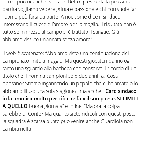
non si può neanche valutare. Detto questo, dalla prossima
partita vogliamo vedere grinta e passione e chi non vuole far
l’uomo può farsi da parte. A noi, come dice il sindaco,
interessano il cuore e l’amore per la maglia. Il risultato non è
tutto se in mezzo al campo si è buttato il sangue. Già
abbiamo vissuto un’annata senza amore”
Il web è scatenato: “Abbiamo visto una continuazione del
campionato finito a maggio. Ma questi giocatori danno ogni
tanto uno sguardo alla bacheca che conserva il ricordo di un
titolo che li nomina campioni solo due anni fa? Cosa
pensano? Stiamo ingannando un popolo che ci ha amato o lo
abbiamo illuso una sola stagione?” ma anche: “
Caro sindaco
io la ammiro molto per ciò che fa x il suo paese. SI LIMITI
A QUELLO
buona giornata” e infine: “Ma ora la colpa
sarebbe di Conte? Ma quanto siete ridicoli con questi post..
la squadra è scarsa punto può venire anche Guardiola non
cambia nulla”.