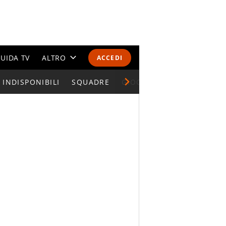
UIDA TV
ALTRO
ACCEDI
INDISPONIBILI
CALENDARI E CLASSIFICHE
SQUADRE
GIOCATORI SERIE A
ALTRI SPORT
MONDIALI 2026
OLIMPIADI
GOSSIP
LIFESTYLE