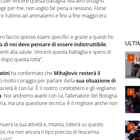
ro per vincere questa battaglia. Ma avrò bisogno
ge per me, non voglio far pena a nessuno. Forse
e l’ultimo ad ammalarmi e fino a fine maggio era
 faccio spesso esami specifici e grazie a questi ho
ULTI
 di noi deve pensare di essere indistruttibile
,
enti alla salute. Vincerò questa battaglia e spero di
dopo questa lotta”.
atini
ha confermato che
Mihajlovic resterà il
uto molto coraggio per parlare della
sua situazione di
 società è con lui. È il nostro condottiero e gli vogliamo
a
. Noi andremo avanti con lui, l’allenatore del Bologna
ria, ma una questione tecnica: è il migliore anche non
inuerà la sua attività e, intanto, lotterà su questo
si, ma non ancora il tipo preciso di leucemia.
 più”.