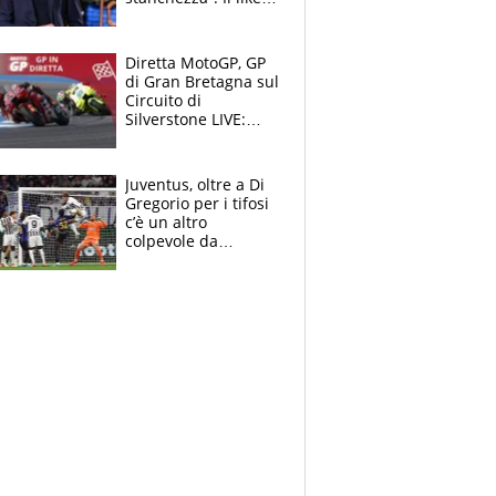
di Mancini e le
polemiche sui social
Diretta MotoGP, GP
di Gran Bretagna sul
Circuito di
Silverstone LIVE:
trionfa Fernandez,
podio Aprilia e c'è
un Bezzecchi
Juventus, oltre a Di
stremato
Gregorio per i tifosi
c’è un altro
colpevole da
mandar via