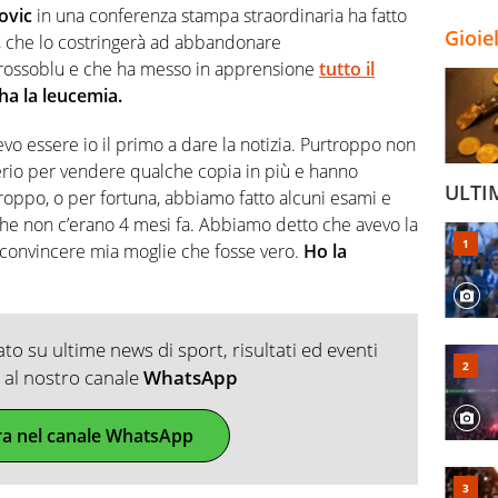
ovic
in una conferenza stampa straordinaria ha fatto
Gioie
te, che lo costringerà ad abbandonare
rossoblu e che ha messo in apprensione
tutto il
 ha la leucemia.
vo essere io il primo a dare la notizia. Purtroppo non
erio per vendere qualche copia in più e hanno
ULTI
troppo, o per fortuna, abbiamo fatto alcuni esami e
e non c’erano 4 mesi fa. Abbiamo detto che avevo la
ta convincere mia moglie che fosse vero.
Ho la
o su ultime news di sport, risultati ed eventi
ti al nostro canale
WhatsApp
ra nel canale WhatsApp