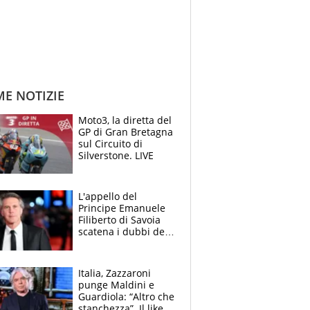
ME NOTIZIE
Moto3, la diretta del
GP di Gran Bretagna
sul Circuito di
Silverstone. LIVE
L'appello del
Principe Emanuele
Filiberto di Savoia
scatena i dubbi dei
tifosi: "E' una
trappola"
Italia, Zazzaroni
punge Maldini e
Guardiola: “Altro che
stanchezza”. Il like