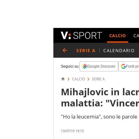
CALCIO
C
SERIE A
CALENDARIO
Seguici su:
Google Discover
Fonti pr
CALCIO
SERIE A
Mihajlovic in lac
malattia: "Vincer
"Ho la leucemia", sono le parole 
13/07/19 19:15