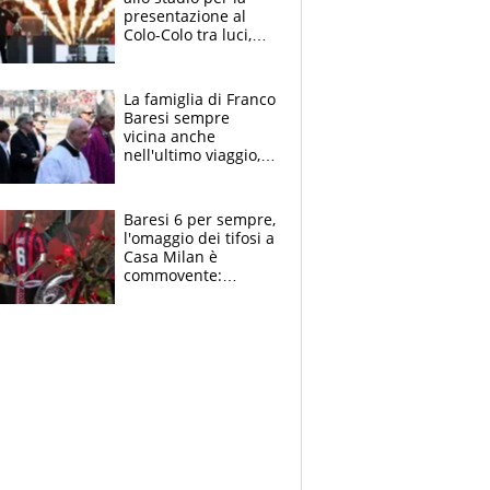
presentazione al
Colo-Colo tra luci,
spettacolo, elicotteri
e paracadutisti
La famiglia di Franco
Baresi sempre
vicina anche
nell'ultimo viaggio,
la moglie Maura, i
figli e i suoi cari
circondati
Baresi 6 per sempre,
dall'affetto dei tifosi
l'omaggio dei tifosi a
Casa Milan è
commovente:
maglie, bandiere,
sciarpe, lacrime e
bigliettini