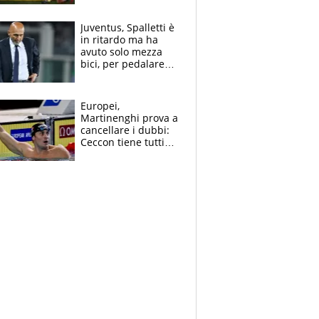
Fabio dominatrice
Juventus, Spalletti è
in ritardo ma ha
avuto solo mezza
bici, per pedalare
serve altro: i nodi
cruciali
Europei,
Martinenghi prova a
cancellare i dubbi:
Ceccon tiene tutti
col fiato sospeso.
Pellegrini punta su
Curtis