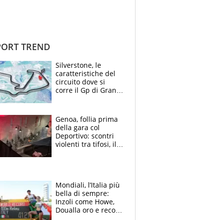
ORT TREND
Silverstone, le
caratteristiche del
circuito dove si
corre il Gp di Gran
Bretagna del
Motomondiale
Genoa, follia prima
della gara col
Deportivo: scontri
violenti tra tifosi, il
video è virale
Mondiali, l’Italia più
bella di sempre:
Inzoli come Howe,
Doualla oro e record
con la staffetta, Di