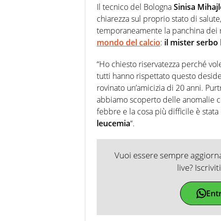
Il tecnico del Bologna
Sinisa Mihajl
chiarezza sul proprio stato di salu
temporaneamente la panchina dei 
mondo del calcio
:
il mister serbo
“Ho chiesto riservatezza perché vole
tutti hanno rispettato questo desid
rovinato un’amicizia di 20 anni. Pur
abbiamo scoperto delle anomalie ch
febbre e la cosa più difficile è sta
leucemia
“.
Vuoi essere sempre aggiornat
live? Iscrivi
Ent