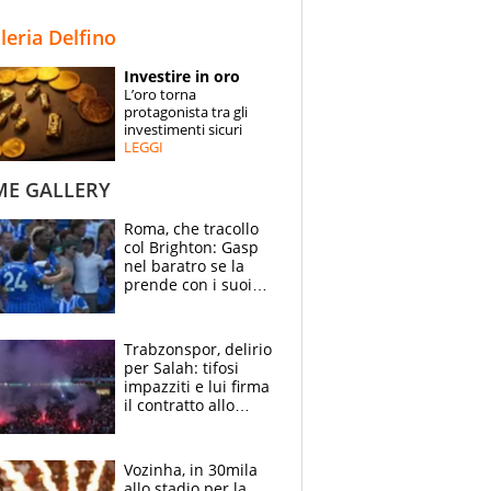
STORIE
lleria Delfino
SPECIALI
Investire in oro
L’oro torna
ESPERTI
protagonista tra gli
investimenti sicuri
LEGGI
CONTATTI
ME GALLERY
Roma, che tracollo
col Brighton: Gasp
nel baratro se la
prende con i suoi
cambiando tutti
Trabzonspor, delirio
per Salah: tifosi
impazziti e lui firma
il contratto allo
stadio
Vozinha, in 30mila
allo stadio per la