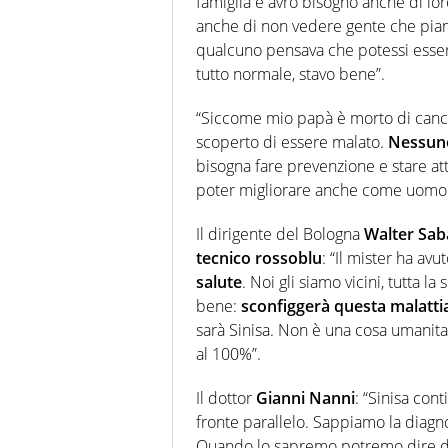
famiglia e avrò bisogno anche di lo
anche di non vedere gente che pian
qualcuno pensava che potessi esser
tutto normale, stavo bene”.
“Siccome mio papà è morto di cancro
scoperto di essere malato.
Nessuno
bisogna fare prevenzione e stare att
poter migliorare anche come uomo 
Il dirigente del Bologna
Walter Sab
tecnico rossoblu
: “Il mister ha av
salute
. Noi gli siamo vicini, tutta la
bene:
sconfiggerà questa malatti
sarà Sinisa. Non è una cosa umanita
al 100%”.
Il dottor
Gianni Nanni
: “Sinisa cont
fronte parallelo. Sappiamo la diagno
Quando lo sapremo potremo dire di