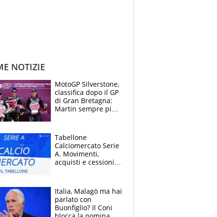
ME NOTIZIE
MotoGP Silverstone,
classifica dopo il GP
di Gran Bretagna:
Martin sempre più
leader, ma
Bezzecchi avanza
Tabellone
Calciomercato Serie
A. Movimenti,
acquisti e cessioni:
estate 2026-27
Italia, Malagò ma hai
parlato con
Buonfiglio? Il Coni
blocca la nomina di