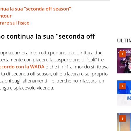
inua la sua “seconda off season”
ntour
are sul fisico
no continua la sua “seconda off
ULTI
ropria carriera interrotta per uno o addirittura due
ertamente con piacere la sospensione di “soli” tre
ccordo con la WADA
è che il n°1 al mondo si ritrova
orta di seconda off season, utile a lavorare sul proprio
azioni sugli allenamenti –
e, perché no, rilassarsi un
lunga e spiacevole vicenda.