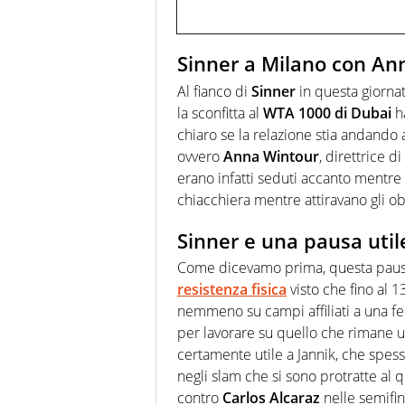
Sinner a Milano con A
Al fianco di
Sinner
in questa giorna
la sconfitta al
WTA 1000 di Dubai
ha
chiaro se la relazione stia andando
ovvero
Anna
Wintour
, direttrice di
erano infatti seduti accanto mentre
chiacchiera mentre attiravano gli obie
Sinner e una pausa utile
Come dicevamo prima, questa pausa 
resistenza fisica
visto che fino al 1
nemmeno su campi affiliati a una f
per lavorare su quello che rimane u
certamente utile a Jannik, che spess
negli slam che si sono protratte al
contro
Carlos Alcaraz
nelle semifin