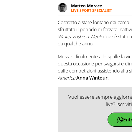
Matteo Morace
LIVE SPORT SPECIALIST
La multimedialità quale approc
focalizzando ogni attenzione su
Costretto a stare lontano dai campi 
ma fatti
sfruttato il periodo di forzata inatt
Winter Fashion Week
dove è stato o
da qualche anno.
Messosi finalmente alle spalle la v
questa occasione per svagarsi e di
dalle competizioni assistendo alla sf
America
Anna Wintour
.
Vuoi essere sempre aggiornat
live? Iscrivi
Ent