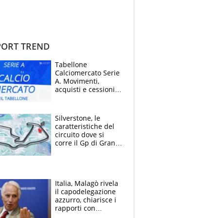
ORT TREND
Tabellone
Calciomercato Serie
A. Movimenti,
acquisti e cessioni:
estate 2026-27
Silverstone, le
caratteristiche del
circuito dove si
corre il Gp di Gran
Bretagna del
Motomondiale
Italia, Malagò rivela
il capodelegazione
azzurro, chiarisce i
rapporti con
Mancini e Conte e si