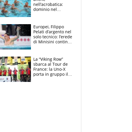
nell’acrobatica:
dominio nel
medagliere, ora
tocca a Ceccon, Curti
e compagni
Europei, Filippo
continuare
Pelati d’argento nel
solo tecnico: l’erede
di Minisini continua
a stupire, Los
Angeles è già nel
mirino
La “Viking Row”
sbarca al Tour de
France: la Uno-X
porta in gruppo il
rito della Norvegia
di Haaland e
compagni