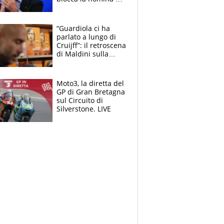
Diana Bianchedi
“Guardiola ci ha
parlato a lungo di
Cruijff”: il retroscena
di Maldini sulla
Nazionale e sul
sogno interrotto
Moto3, la diretta del
GP di Gran Bretagna
sul Circuito di
Silverstone. LIVE