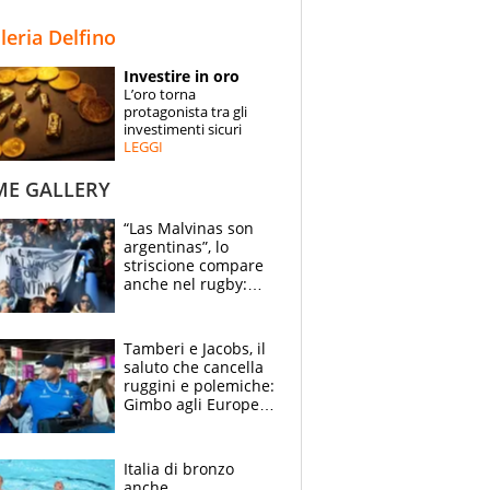
STORIE
lleria Delfino
SPECIALI
Investire in oro
L’oro torna
ESPERTI
protagonista tra gli
investimenti sicuri
LEGGI
CONTATTI
ME GALLERY
“Las Malvinas son
argentinas”, lo
striscione compare
anche nel rugby:
dopo Messi e
compagni ormai è
un caso
Tamberi e Jacobs, il
saluto che cancella
ruggini e polemiche:
Gimbo agli Europei
cerca un altro
miracolo
Italia di bronzo
anche