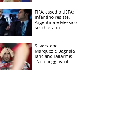
schiera su caso
Infantino
FIFA, assedio UEFA:
Infantino resiste.
Argentina e Messico
si schierano,
CONCACAF spaccata
Silverstone,
Marquez e Bagnaia
lanciano l’allarme:
“Non poggiavo il
ginocchio, dobbiamo
capire cosa è
successo”