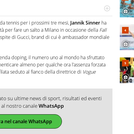
cio personale e professionale. Ama raccontare lo sport
l tempo reale: la verità della dirette non sono opinioni
da tennis per i prossimi tre mesi,
Jannik Sinner
ha
ività per fare un salto a Milano in occasione della
Fall
spite di Gucci, brand di cui è ambassador mondiale
icenda doping, il numero uno al mondo ha sfruttato
menticare almeno per qualche ora l’assenza forzata
ilata seduto al fianco della direttrice di
Vogue
o su ultime news di sport, risultati ed eventi
ti al nostro canale
WhatsApp
ra nel canale WhatsApp