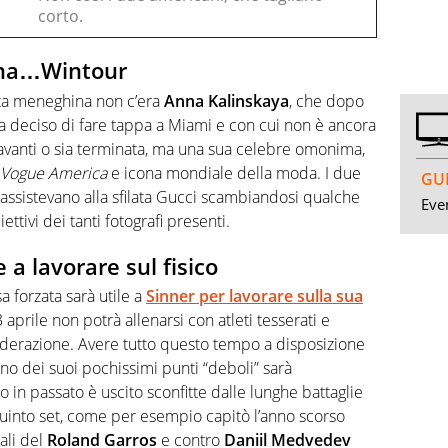
corto.
nna…Wintour
ta meneghina non c’era
Anna Kalinskaya
, che dopo
 deciso di fare tappa a Miami e con cui non è ancora
 avanti o sia terminata, ma una sua celebre omonima,
Vogue America
e icona mondiale della moda. I due
GUI
 assistevano alla sfilata Gucci scambiandosi qualche
Even
ttivi dei tanti fotografi presenti.
 a lavorare sul fisico
forzata sarà utile a
Sinner per lavorare sulla sua
3 aprile non potrà allenarsi con atleti tesserati e
ederazione. Avere tutto questo tempo a disposizione
no dei suoi pochissimi punti “deboli” sarà
o in passato è uscito sconfitte dalle lunghe battaglie
 quinto set, come per esempio capitò l’anno scorso
ali del
Roland Garros
e contro
Daniil Medvedev