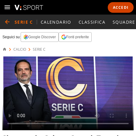
ACCEDI
SERIE C
CALENDARIO
CLASSIFICA
SQUADRE
Seguici su:
Google Discover
Fonti preferite
CALCIO
SERIE C