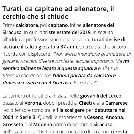
Turati, da capitano ad allenatore, il
cerchio che si chiude
Prima
calciatore
, poi
capitano
, infine
allenatore del
Siracusa
. In quella
triste estate del 2019
, in seguito
all’addio al professionismo della squadra,
Turati decise di
lasciare il calcio giocato a 37 anni
. Una scelta che ancora
ricorda con dispiacere:
“Non avevo intenzione di smettere di
giocare, ricevetti diverse richieste, alcune importanti. Ma
mi
sentivo talmente legato a questa squadra
e alla sua
tifoseria che decisi che
l’ultima partita da calciatore
dovesse essere con il Siracusa
. E così feci”
.
La carriera di Turati era iniziata nelle
giovanili del Lecco
,
passato al
Verona
, dopo i prestiti al
Chieti
e alla
Carrarese
,
l’ex difensore tornò tra le
fila scaligere
per
debuttare nel
2004 in Serie B
. Quindi le esperienze a
Cesena
,
Ancona
,
Grosseto
e al
Modena
prima di arrivare a
Siracusa
,
nell’estate del 2016. Firma un contratto di un anno,
ci resta