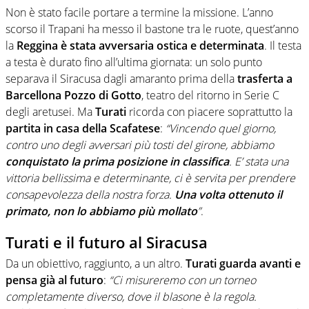
Non è stato facile portare a termine la missione. L’anno
scorso il Trapani ha messo il bastone tra le ruote, quest’anno
la
Reggina è stata avversaria ostica e determinata
. Il testa
a testa è durato fino all’ultima giornata: un solo punto
separava il Siracusa dagli amaranto prima della
trasferta a
Barcellona Pozzo di Gotto
, teatro del ritorno in Serie C
degli aretusei. Ma
Turati
ricorda con piacere soprattutto la
partita in casa della Scafatese
:
“Vincendo quel giorno,
contro uno degli avversari più tosti del girone, abbiamo
conquistato la prima posizione in classifica
. E’ stata una
vittoria bellissima e determinante, ci è servita per prendere
consapevolezza della nostra forza.
Una volta ottenuto il
primato, non lo abbiamo più mollato
”
.
Turati e il futuro al Siracusa
Da un obiettivo, raggiunto, a un altro.
Turati guarda avanti e
pensa già al futuro
:
“Ci misureremo con un torneo
completamente diverso, dove il blasone è la regola.