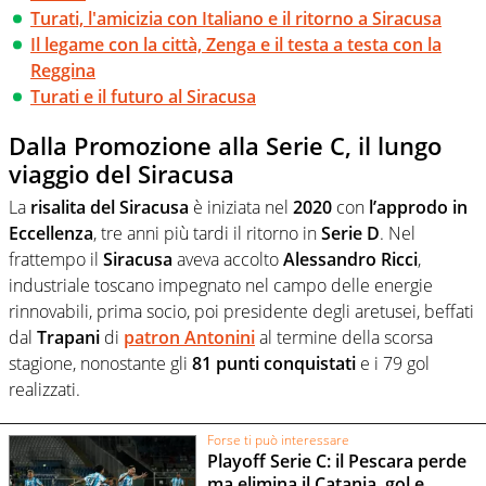
Turati, l'amicizia con Italiano e il ritorno a Siracusa
Il legame con la città, Zenga e il testa a testa con la
Reggina
Turati e il futuro al Siracusa
Dalla Promozione alla Serie C, il lungo
viaggio del Siracusa
La
risalita del Siracusa
è iniziata nel
2020
con
l’approdo in
Eccellenza
, tre anni più tardi il ritorno in
Serie D
. Nel
frattempo il
Siracusa
aveva accolto
Alessandro Ricci
,
industriale toscano impegnato nel campo delle energie
rinnovabili, prima socio, poi presidente degli aretusei, beffati
dal
Trapani
di
patron Antonini
al termine della scorsa
stagione, nonostante gli
81 punti conquistati
e i 79 gol
realizzati.
Forse ti può interessare
Playoff Serie C: il Pescara perde
ma elimina il Catania, gol e