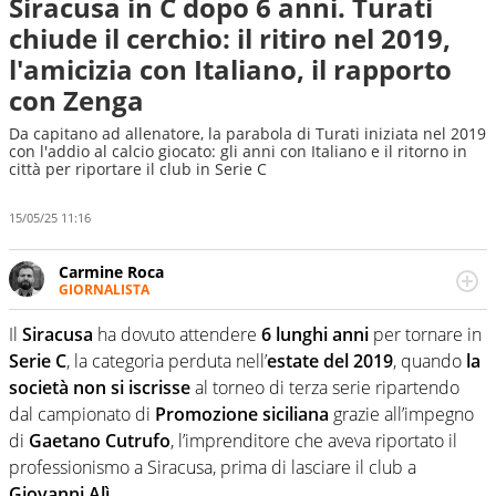
Siracusa in C dopo 6 anni. Turati
chiude il cerchio: il ritiro nel 2019,
l'amicizia con Italiano, il rapporto
con Zenga
Da capitano ad allenatore, la parabola di Turati iniziata nel 2019
con l'addio al calcio giocato: gli anni con Italiano e il ritorno in
città per riportare il club in Serie C
15/05/25 11:16
Carmine Roca
GIORNALISTA
Giornalista pubblicista, appassionato di calcio in tutte le
sue sfaccettature, con una particolare predilezione per i
Il
Siracusa
ha dovuto attendere
6 lunghi anni
per tornare in
campionati minori.
Serie C
, la categoria perduta nell’
estate del 2019
, quando
la
società non si iscrisse
al torneo di terza serie ripartendo
dal campionato di
Promozione
siciliana
grazie all’impegno
di
Gaetano Cutrufo
, l’imprenditore che aveva riportato il
professionismo a Siracusa, prima di lasciare il club a
Giovanni Alì
.