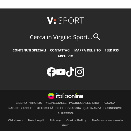
Cerca in Virgilio Sport...
CONTENUTI SPECIALI
CONTATTACI
MAPPA DEL SITO
FEED RSS
ARCHIVIO
LIBERO
VIRGILIO
PAGINEGIALLE
PAGINEGIALLE SHOP
PGCASA
PAGINEBIANCHE
TUTTOCITTÀ
DILEI
SIVIAGGIA
QUIFINANZA
BUONISSIMO
SUPEREVA
Chi siamo
Note Legali
Privacy
Cookie Policy
Preferenze sui cookie
Aiuto