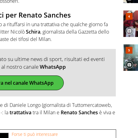
ossoneri.
ci per Renato Sanches
a rituffarsi in una trattativa che qualche giorno fa
witter Nicolò
Schira
, giornalista della Gazzetta dello
ste dei tifosi del Milan.
o su ultime news di sport, risultati ed eventi
ti al nostro canale
WhatsApp
ra nel canale WhatsApp
ne di Daniele Longo (giornalista di Tuttomercatoweb,
-: la
trattativa
tra il Milan e
Renato Sanches
è viva e
Forse ti può interessare