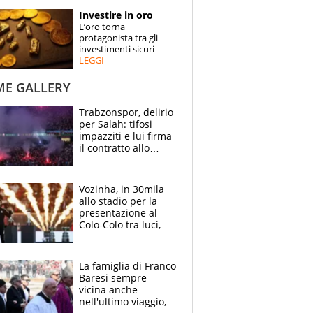
STORIE
Investire in oro
L’oro torna
SPECIALI
protagonista tra gli
investimenti sicuri
LEGGI
ESPERTI
ME GALLERY
CONTATTI
Trabzonspor, delirio
per Salah: tifosi
impazziti e lui firma
il contratto allo
stadio
Vozinha, in 30mila
allo stadio per la
presentazione al
Colo-Colo tra luci,
spettacolo, elicotteri
e paracadutisti
La famiglia di Franco
Baresi sempre
vicina anche
nell'ultimo viaggio,