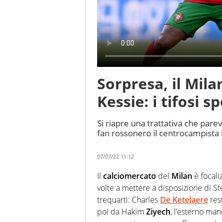
Sorpresa, il Milan
Kessie: i tifosi 
Si riapre una trattativa che pare
fan rossonero il centrocampista
07/07/22 11:12
Il
calciomercato
del
Milan
è focali
volte a mettere a disposizione di St
trequarti: Charles
De Ketelaere
rest
poi da Hakim
Ziyech
, l’esterno ma