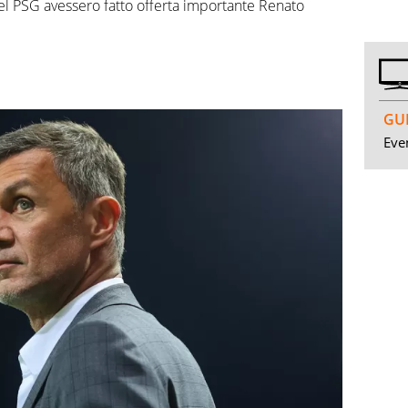
 del PSG avessero fatto offerta importante Renato
GUI
Even