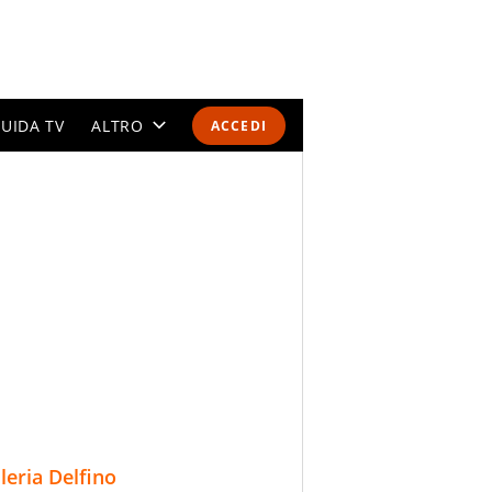
UIDA TV
ALTRO
ACCEDI
CALENDARI E CLASSIFICHE
ALTRI SPORT
MONDIALI 2026
OLIMPIADI
GOSSIP
LIFESTYLE
lleria Delfino