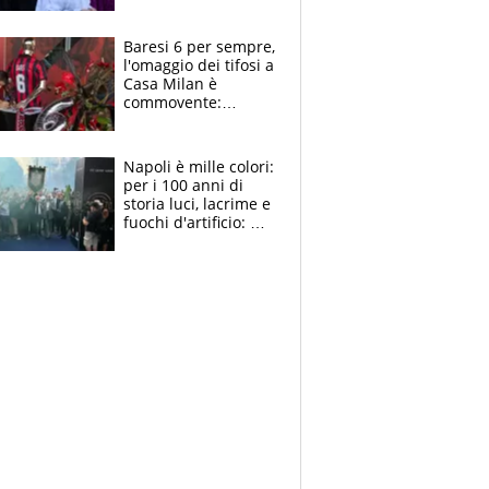
la moglie Maura, i
figli e i suoi cari
circondati
Baresi 6 per sempre,
dall'affetto dei tifosi
l'omaggio dei tifosi a
Casa Milan è
commovente:
maglie, bandiere,
sciarpe, lacrime e
bigliettini
Napoli è mille colori:
per i 100 anni di
storia luci, lacrime e
fuochi d'artificio: De
Laurentiis salta al
coro anti-Juve