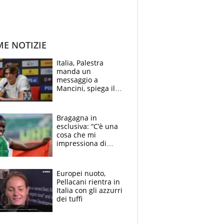
ME NOTIZIE
Italia, Palestra
manda un
messaggio a
Mancini, spiega il
motivo del no
all’Inter e lancia
l'alleanza con
Bragagna in
Donnarumma
esclusiva: “C’è una
cosa che mi
impressiona di
Doualla. Jacobs?
Ecco come è rinato”.
E svela la sorpresa
Europei nuoto,
agli Europei
Pellacani rientra in
Italia con gli azzurri
dei tuffi