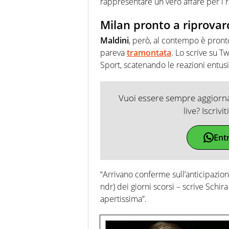
rappresentare un vero affare per i r
Milan pronto a riprovar
Maldini
, però, al contempo è pronto 
pareva
tramontata
. Lo scrive su T
Sport, scatenando le reazioni entusia
Vuoi essere sempre aggiornat
live? Iscrivi
Ent
“Arrivano conferme sull’anticipazio
ndr) dei giorni scorsi – scrive Schira 
apertissima”.