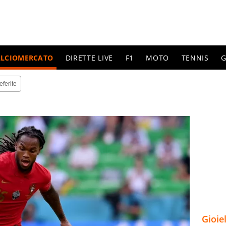
ALCIOMERCATO
DIRETTE LIVE
F1
MOTO
TENNIS
G
eferite
Gioie