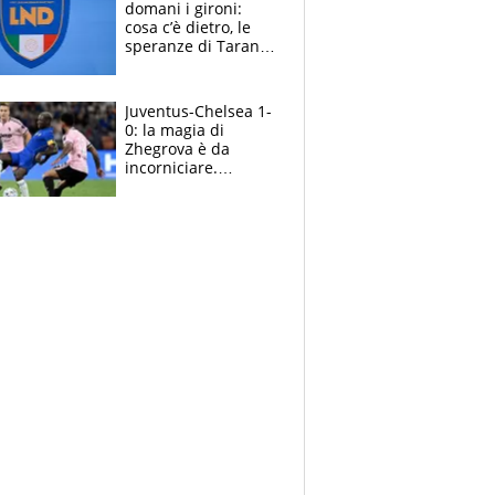
domani i gironi:
cosa c’è dietro, le
speranze di Taranto
e Messina, chi può
essere ripescato
Juventus-Chelsea 1-
0: la magia di
Zhegrova è da
incorniciare.
Spalletti suona il
Blues e tiene,
ancora, la porta
inviolata