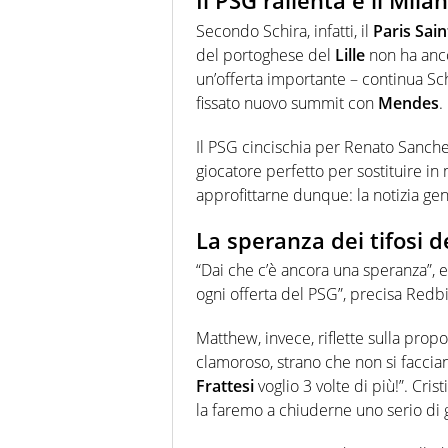
Il PSG rallenta e il Milan
Secondo Schira, infatti, il
Paris Sai
del portoghese del
Lille
non ha ancor
un’offerta importante – continua Sch
fissato nuovo summit con
Mendes
.
Il PSG cincischia per Renato Sanches
giocatore perfetto per sostituire i
approfittarne dunque: la notizia ge
La speranza dei tifosi d
“Dai che c’è ancora una speranza”, e
ogni offerta del PSG”, precisa Redb
Matthew, invece, riflette sulla propo
clamoroso, strano che non si faccian
Frattesi
voglio 3 volte di più!”. Cris
la faremo a chiuderne uno serio di g