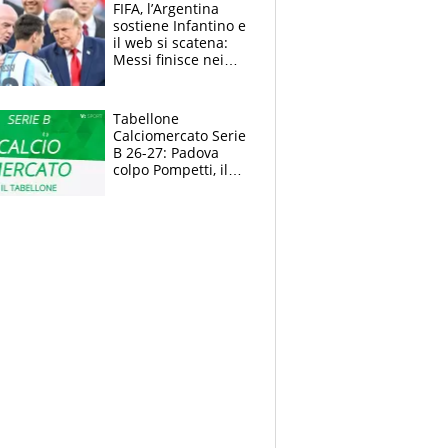
FIFA, l’Argentina
sostiene Infantino e
il web si scatena:
Messi finisce nei
meme, la Seleccion
travolta dalle
polemiche
Tabellone
Calciomercato Serie
B 26-27: Padova
colpo Pompetti, il
Sudtirol annuncia
Bjarkason