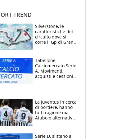
ORT TREND
Silverstone, le
caratteristiche del
circuito dove si
corre il Gp di Gran
Bretagna del
Motomondiale
Tabellone
Calciomercato Serie
A. Movimenti,
acquisti e cessioni:
estate 2026-27
La Juventus in cerca
di portiere, hanno
tutti ragione ma
Atubolo alternativa
a Vicario non regge
e la soluzione
rimane Milinkovic-
Serie D, slittano a
Savic