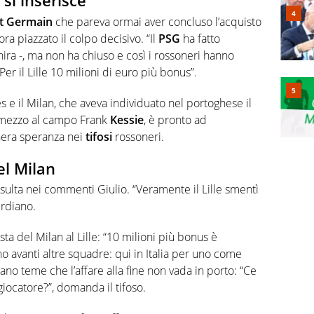
 si inserisce
nt Germain
che pareva ormai aver concluso l’acquisto
a piazzato il colpo decisivo. “Il
PSG
ha fatto
ira -, ma non ha chiuso e così i rossoneri hanno
 Per il Lille 10 milioni di euro più bonus”.
 e il Milan, che aveva individuato nel portoghese il
n mezzo al campo Frank
Kessie
, è pronto ad
nera speranza nei
tifosi
rossoneri.
el Milan
sulta nei commenti Giulio. “Veramente il Lille smentì
irdiano.
sta del Milan al Lille: “10 milioni più bonus è
o avanti altre squadre: qui in Italia per uno come
tiano teme che l’affare alla fine non vada in porto: “Ce
iocatore?”, domanda il tifoso.