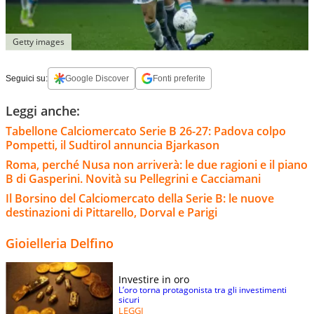
Getty images
Seguici su:
Google Discover
Fonti preferite
Leggi anche:
Tabellone Calciomercato Serie B 26-27: Padova colpo
Pompetti, il Sudtirol annuncia Bjarkason
Roma, perché Nusa non arriverà: le due ragioni e il piano
B di Gasperini. Novità su Pellegrini e Cacciamani
Il Borsino del Calciomercato della Serie B: le nuove
destinazioni di Pittarello, Dorval e Parigi
Gioielleria Delfino
Investire in oro
L’oro torna protagonista tra gli investimenti
sicuri
LEGGI