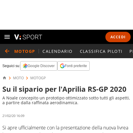
ACCEDI
MOTOGP
CALENDARIO
CLASSIFICA PILOTI
P
Seguici su:
Google Discover
Fonti preferite
MOTO
MOTOGP
Su il sipario per l'Aprilia RS-GP 2020
A Noale concepito un prototipo ottimizzato sotto tutti gli aspetti,
a partire dalla raffinata aerodinamica.
21/02/20 16:09
Si apre ufficialmente con la presentazione della nuova livrea