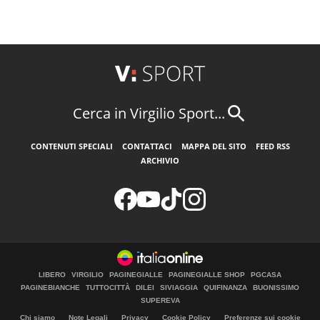
Cerca in Virgilio Sport...
CONTENUTI SPECIALI
CONTATTACI
MAPPA DEL SITO
FEED RSS
ARCHIVIO
LIBERO
VIRGILIO
PAGINEGIALLE
PAGINEGIALLE SHOP
PGCASA
PAGINEBIANCHE
TUTTOCITTÀ
DILEI
SIVIAGGIA
QUIFINANZA
BUONISSIMO
SUPEREVA
Chi siamo
Note Legali
Privacy
Cookie Policy
Preferenze sui cookie