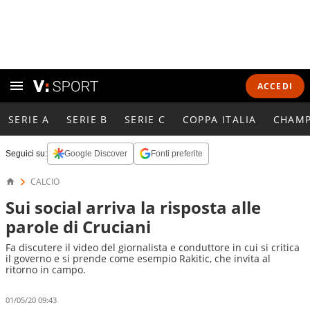
ACCEDI
SERIE A
SERIE B
SERIE C
COPPA ITALIA
CHAMP
Seguici su:
Google Discover
Fonti preferite
CALCIO
Sui social arriva la risposta alle
parole di Cruciani
Fa discutere il video del giornalista e conduttore in cui si critica
il governo e si prende come esempio Rakitic, che invita al
ritorno in campo.
01/05/20 09:43