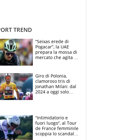
ORT TREND
“Seixas erede di
Pogacar”, la UAE
prepara la mossa di
mercato che agita la
Francia. Ciccone,
che beffa alla Vuelta
a Burgos
Giro di Polonia,
clamoroso tris di
Jonathan Milan: dal
2024 a oggi solo
Pogacar ha vinto più
di lui. Bene Romele
e Skerl
“Intimidatorio e
fuori luogo”, al Tour
de France femminile
scoppia lo scandalo:
un uomo controlla i