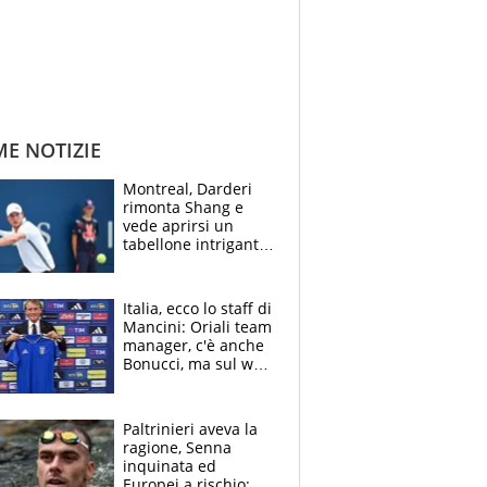
ME NOTIZIE
Montreal, Darderi
rimonta Shang e
vede aprirsi un
tabellone intrigante:
"Penso solo a
Borges, ma sono
felice del mio livello"
Italia, ecco lo staff di
Mancini: Oriali team
manager, c'è anche
Bonucci, ma sul web
infuria la polemica
Paltrinieri aveva la
ragione, Senna
inquinata ed
Europei a rischio: