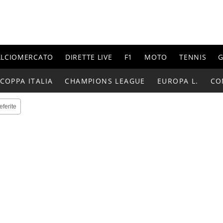
ALCIOMERCATO
DIRETTE LIVE
F1
MOTO
TENNIS
G
COPPA ITALIA
CHAMPIONS LEAGUE
EUROPA L.
CO
eferite