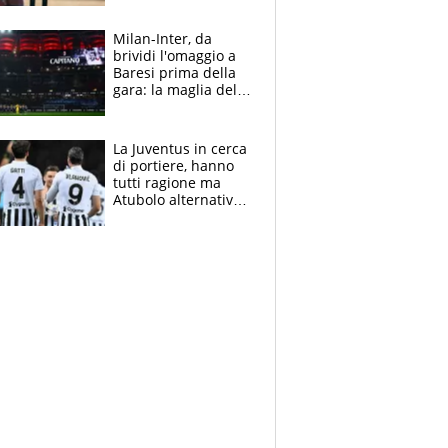
reggiseni delle
atlete
Milan-Inter, da
brividi l'omaggio a
Baresi prima della
gara: la maglia del
capitano a
centrocampo
La Juventus in cerca
di portiere, hanno
tutti ragione ma
Atubolo alternativa
a Vicario non regge
e la soluzione
rimane Milinkovic-
Savic