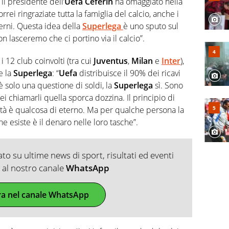
il presidente dell’
Uefa
Ceferin
ha omaggiato nella
Vorrei ringraziate tutta la famiglia del calcio, anche i
verni. Questa idea della
Superlega
è uno sputo sul
on lasceremo che ci portino via il calcio”.
 12 club coinvolti (tra cui
Juventus
,
Milan
e
Inter
),
e la
Superlega
: “
Uefa
distribuisce il 90% dei ricavi
è solo una questione di soldi, la
Superlega
sì. Sono
rei chiamarli quella sporca dozzina. Il principio di
tà è qualcosa di eterno. Ma per qualche persona la
he esiste è il denaro nelle loro tasche”.
o su ultime news di sport, risultati ed eventi
ti al nostro canale
WhatsApp
ra nel canale WhatsApp