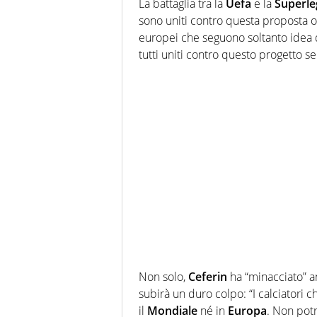
La battaglia tra la
Uefa
e la
Superl
sono uniti contro questa proposta or
europei che seguono soltanto idea del
tutti uniti contro questo progetto s
Non solo,
Ceferin
ha “minacciato” a
subirà un duro colpo: “I calciatori
il
Mondiale
né in
Europa
. Non pot