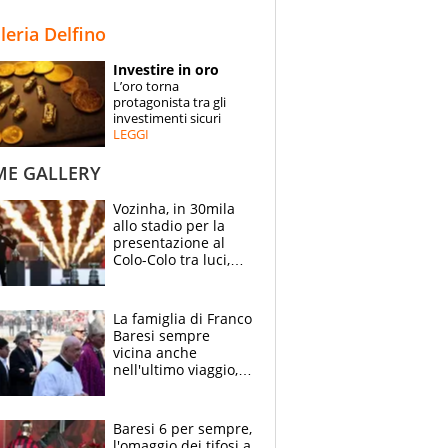
STORIE
lleria Delfino
SPECIALI
Investire in oro
L’oro torna
ESPERTI
protagonista tra gli
investimenti sicuri
LEGGI
CONTATTI
ME GALLERY
Vozinha, in 30mila
allo stadio per la
presentazione al
Colo-Colo tra luci,
spettacolo, elicotteri
e paracadutisti
La famiglia di Franco
Baresi sempre
vicina anche
nell'ultimo viaggio,
la moglie Maura, i
figli e i suoi cari
circondati
Baresi 6 per sempre,
dall'affetto dei tifosi
l'omaggio dei tifosi a