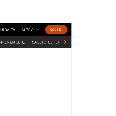
UIDA TV
ALTRO
ACCEDI
NFERENCE L.
CALENDARI E CLASSIFICHE
CALCIO ESTERO
SUPERCOPPA ITALIAN
ALTRI SPORT
MONDIALI 2026
OLIMPIADI
GOSSIP
LIFESTYLE