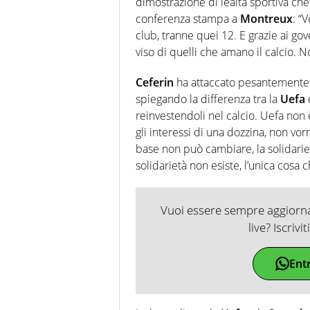
dimostrazione di lealtà sportiva che 
conferenza stampa a
Montreux
: “
club, tranne quei 12. E grazie ai go
viso di quelli che amano il calcio. N
Ceferin
ha attaccato pesantemente i
spiegando la differenza tra la
Uefa
reinvestendoli nel calcio. Uefa non 
gli interessi di una dozzina, non vor
base non può cambiare, la solidarie
solidarietà non esiste, l’unica cosa c
Vuoi essere sempre aggiornat
live? Iscrivi
Ent