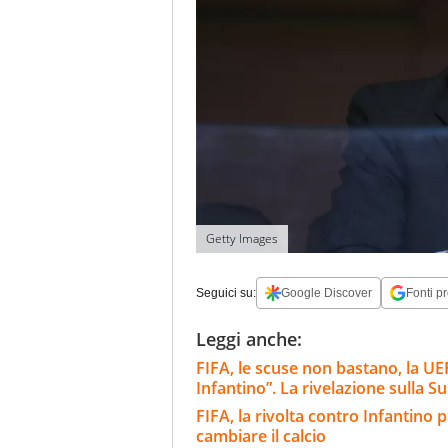
Getty Images
Seguici su:
Google Discover
Fonti pr
Leggi anche:
FIFA, le scuse non bastano, la UEF
Infantino”. La rivelazione sulla S
FIFA, la rivolta contro Infantino 
cambiare il calcio