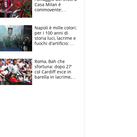
Casa Milan è
commovente:
maglie, bandiere,
sciarpe, lacrime e
bigliettini
Napoli è mille colori:
per i 100 anni di
storia luci, lacrime e
fuochi d'artificio: De
Laurentiis salta al
coro anti-Juve
Roma, Bah che
sfortuna: dopo 27'
col Cardiff esce in
barella in lacrime,
Dybala rigore da
schiaffi, i giallorossi
prendono 3 gol in
45'