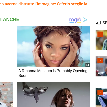
o averne distrutto l’immagine: Ceferin sceglie la
SP