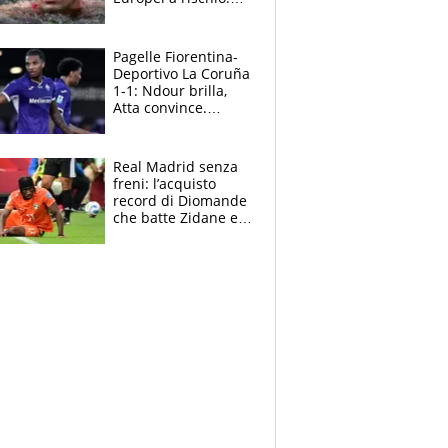
allenamenti fermi,
cosa succede
adesso
Pagelle Fiorentina-
Deportivo La Coruña
1-1: Ndour brilla,
Atta convince.
Pongracic rovina
tutto nel finale
Real Madrid senza
freni: l’acquisto
record di Diomande
che batte Zidane e
Ronaldo. Vinicius
rinnova: le cifre