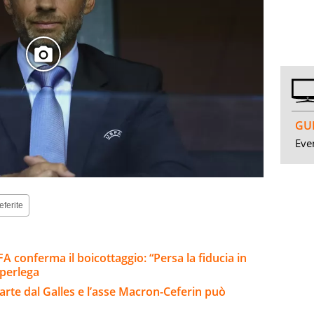
GUI
Even
eferite
A conferma il boicottaggio: “Persa la fiducia in
uperlega
parte dal Galles e l’asse Macron-Ceferin può