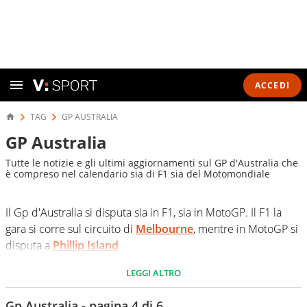
ACCEDI
TAG
GP AUSTRALIA
GP Australia
Tutte le notizie e gli ultimi aggiornamenti sul GP d'Australia che
è compreso nel calendario sia di F1 sia del Motomondiale
Il Gp d'Australia si disputa sia in F1, sia in MotoGP. Il F1 la
gara si corre sul circuito di
Melbourne
, mentre in MotoGP si
disputa a
Phillip Island
LEGGI ALTRO
Gp Australia - pagina 4 di 6