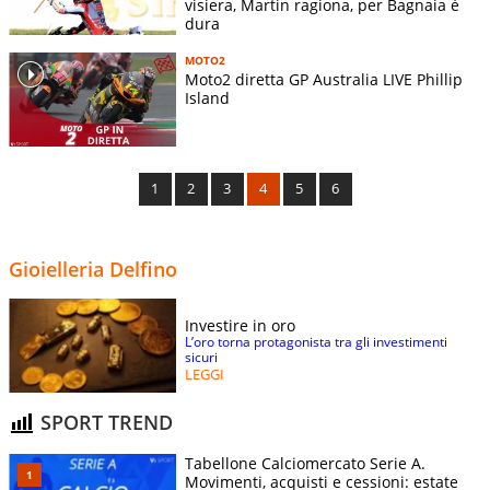
visiera, Martin ragiona, per Bagnaia è
dura
MOTO2
Moto2 diretta GP Australia LIVE Phillip
Island
1
2
3
4
5
6
Gioielleria Delfino
Investire in oro
L’oro torna protagonista tra gli investimenti
sicuri
LEGGI
SPORT TREND
Tabellone Calciomercato Serie A.
Movimenti, acquisti e cessioni: estate