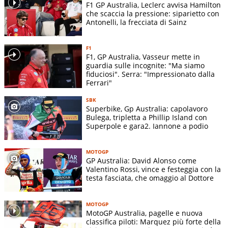
F1 GP Australia, Leclerc avvisa Hamilton
che scaccia la pressione: siparietto con
Antonelli, la frecciata di Sainz
F1
F1, GP Australia, Vasseur mette in
guardia sulle incognite: "Ma siamo
fiduciosi". Serra: "Impressionato dalla
Ferrari"
SBK
Superbike, Gp Australia: capolavoro
Bulega, tripletta a Phillip Island con
Superpole e gara2. Iannone a podio
MOTOGP
GP Australia: David Alonso come
Valentino Rossi, vince e festeggia con la
testa fasciata, che omaggio al Dottore
MOTOGP
MotoGP Australia, pagelle e nuova
classifica piloti: Marquez più forte della