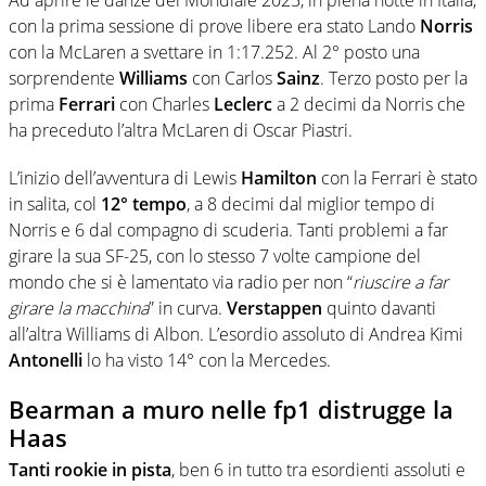
con la prima sessione di prove libere era stato Lando
Norris
con la McLaren a svettare in 1:17.252. Al 2° posto una
sorprendente
Williams
con Carlos
Sainz
. Terzo posto per la
prima
Ferrari
con Charles
Leclerc
a 2 decimi da Norris che
ha preceduto l’altra McLaren di Oscar Piastri.
L’inizio dell’avventura di Lewis
Hamilton
con la Ferrari è stato
in salita, col
12° tempo
, a 8 decimi dal miglior tempo di
Norris e 6 dal compagno di scuderia. Tanti problemi a far
girare la sua SF-25, con lo stesso 7 volte campione del
mondo che si è lamentato via radio per non “
riuscire a far
girare la macchina
” in curva.
Verstappen
quinto davanti
all’altra Williams di Albon. L’esordio assoluto di Andrea Kimi
Antonelli
lo ha visto 14° con la Mercedes.
Bearman a muro nelle fp1 distrugge la
Haas
Tanti rookie in pista
, ben 6 in tutto tra esordienti assoluti e