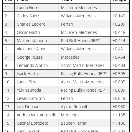
1
Lando Norris
McLaren-Mercedes
2
Carlos Sainz
Williams-Mercedes
+0.149
3
Charles Leclerc
Ferrari
+0.209
4
Oscar Piastri
McLaren-Mercedes
+0.418
5
Max Verstappen
Red Bull-Honda RBPT
+0.444
6
Alexander Albon
Williams-Mercedes
+0.461
7
George Russell
Mercedes
+0.464
8
Fernando Alonso
Aston Martin-Mercedes
+0.484
9
Isack Hadjar
Racing Bulls-Honda RBPT
+0.595
10
Lance Stroll
Aston Martin-Mercedes
+0.805
11
Yuki Tsunoda
Racing Bulls-Honda RBPT
+0.809
12
Lewis Hamilton
Ferrari
+0.819
13
Jack Doohan
Alpine-Renault
+0.980
14
Andrea Kimi Antonelli
Mercedes
+1.138
15
Gabriel Bortoleto
Sauber-Ferrari
+1.186
16
Liam Lawson
Red Bull-Honda RBPT
+1.203