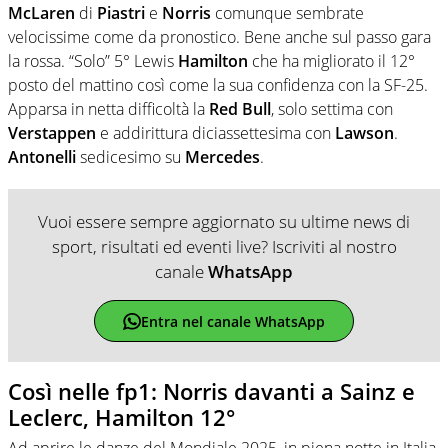
McLaren
di
Piastri
e
Norris
comunque sembrate
velocissime come da pronostico. Bene anche sul passo gara
la rossa. “Solo” 5° Lewis
Hamilton
che ha migliorato il 12°
posto del mattino così come la sua confidenza con la SF-25.
Apparsa in netta difficoltà la
Red Bull
, solo settima con
Verstappen
e addirittura diciassettesima con
Lawson
.
Antonelli
sedicesimo su
Mercedes
.
Vuoi essere sempre aggiornato su ultime news di
sport, risultati ed eventi live? Iscriviti al nostro
canale
WhatsApp
Entra nel canale WhatsApp
Così nelle fp1: Norris davanti a Sainz e
Leclerc, Hamilton 12°
Ad aprire le danze del Mondiale 2025, in piena notte in Italia,