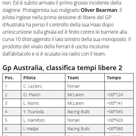
non. Ed è subito arrivato il primo grosso incidente della
stagione. Protagonista suo malgrado
Oliver Bearman
. Il
pilota inglese nella prima sessione di libere del GP
d’Australia ha perso il controllo della sua Haas dopo
un’escursione sulla ghiaia ed è finito contro le barriere alla
curva 10 distruggendo il lato sinistro della sua monoposto. Il
prodotto del vivaio della Ferrari è uscito incolume
dall’abitacolo e si è scusato via radio con il team.
Gp Australia, classifica tempi libere 2
Pos.
Pilota
Team
Tempo
1
C. Leclerc
Ferrari
2
O. Piastri
McLaren
+00″124
3
L. Norris
McLaren
+00″141
4
Y. Tsunoda
Racing Bulls
+00″345
5
L. Hamilton
Ferrari
+00″420
6
I. Hadjar
Racing Bulls
+00″580