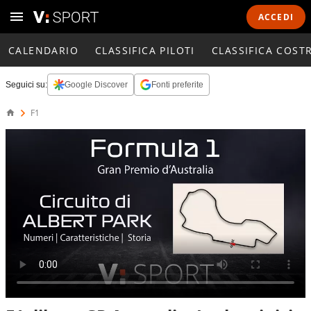
ACCEDI
CALENDARIO
CLASSIFICA PILOTI
CLASSIFICA COST
Seguici su:
Google Discover
Fonti preferite
F1