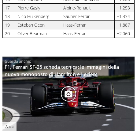
17
Pierre Gasly
Alpine-Renault
+1.253
18
Nico Hulkenberg
Sauber-Ferrari
+1.334
19
Esteban Ocon
Haas-Ferrari
+1.887
20
Oliver Bearman
Haas-Ferrari
+2.060
F1, Ferrari SF-25 scheda tecnica: le immagini della
nuova monoposto di Hamilton e Leclerc
Ansa