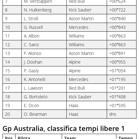
7
M. Verstappen
Red Bull
+00″624
8
N. Hulkenberg
Kick Sauber
+00″722
9
L. Stroll
Aston Martin
+00″840
10
G. Russell
Mercedes
+00″843
11
A. Albon
Williams
+00″863
12
C. Sainz
Williams
+00″863
13
F. Alonso
Aston Martin
+00″891
14
J. Doohan
Alpine
+00″955
15
P. Gasly
Alpine
+01″054
16
K. Antonelli
Mercedes
+01″195
17
L. Lawson
Red Bull
+01″201
18
G. Bortoleto
Kick Sauber
+01″408
19
E. Ocon
Haas
+01″595
20
O. Bearman
Haas
dns
Gp Australia, classifica tempi libere 1
Pos
Pilota
Team
Tempo