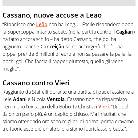
Cassano, nuove accuse a Leao
“Ribadisco che
Leão
non ha i cog…. Facile rispondere dopo
la Supercoppa, intanto sabato (nella partita contro il
Cagliari
)
ha fatto ancora schifo – ha detto Cassano, che poi ha
aggiunto – anche
Conceição
se ne accorgerà che è una
pippa: prende 8 milioni di euro e non sa passare la palla, fa
pochi gol. Che faccia il rapper piuttosto, quello gli viene
meglio”.
Cassano contro Vieri
Raggiunto da Staffelli durante una partita di padel assieme a
Lele
Adani
e Nicola
Ventola
, Cassano non ha risparmiato
nemmeno l’ex socio della Bobo Tv Christian
Vieri
: “Di quel
tizio non parlo più, è un capitolo chiuso. Ma i risultati che
stiamo ottenendo ora sono migliori di prima: prima eravamo
tre fuoriclasse più un altro, ora siamo fuoriclasse e basta”.