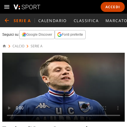
ACCEDI
SERIE A
CALENDARIO
CLASSIFICA
MARCATO
Seguici su:
Google Discover
Fonti preferite
CALCIO
SERIE A