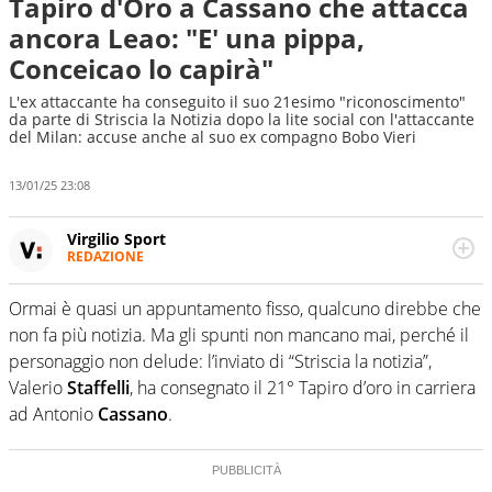
Tapiro d'Oro a Cassano che attacca
ancora Leao: "E' una pippa,
Conceicao lo capirà"
L'ex attaccante ha conseguito il suo 21esimo "riconoscimento"
da parte di Striscia la Notizia dopo la lite social con l'attaccante
del Milan: accuse anche al suo ex compagno Bobo Vieri
13/01/25 23:08
Virgilio Sport
REDAZIONE
Da oltre 20 anni informa in modo obiettivo e
appassionato su tutto il mondo dello sport. Calcio,
Ormai è quasi un appuntamento fisso, qualcuno direbbe che
calciomercato, F1, Motomondiale ma anche tennis,
non fa più notizia. Ma gli spunti non mancano mai, perché il
volley, basket: su Virgilio Sport i tifosi e gli appassionati
sanno che troveranno sempre copertura completa e
personaggio non delude: l’inviato di “Striscia la notizia”,
zero faziosità. La squadra di Virgilio Sport è formata da
Valerio
Staffelli
, ha consegnato il 21° Tapiro d’oro in carriera
giornalisti ed esperti di sport abili sia nel gioco di
ad Antonio
Cassano
.
rimessa quando intercettano le notizie e le rilanciano
verso la rete, sia nella costruzione dal basso quando
creano contenuti 100% originali ed esclusivi.