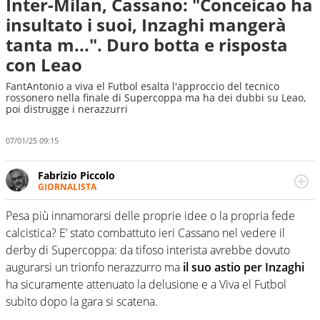
Inter-Milan, Cassano: "Conceicao ha
insultato i suoi, Inzaghi mangerà
tanta m...". Duro botta e risposta
con Leao
FantAntonio a viva el Futbol esalta l'approccio del tecnico
rossonero nella finale di Supercoppa ma ha dei dubbi su Leao,
poi distrugge i nerazzurri
07/01/25 09:15
Fabrizio Piccolo
GIORNALISTA
Nella sua carriera ha seguito numerose manifestazioni
sportive e collaborato con agenzie e testate. Esperienza,
Pesa più innamorarsi delle proprie idee o la propria fede
competenza, conoscenza e memoria storica. Si occupa
calcistica? E’ stato combattuto ieri Cassano nel vedere il
prevalentemente di calcio
derby di Supercoppa: da tifoso interista avrebbe dovuto
augurarsi un trionfo nerazzurro ma
il suo astio per Inzaghi
ha sicuramente attenuato la delusione e a Viva el Futbol
subito dopo la gara si scatena.