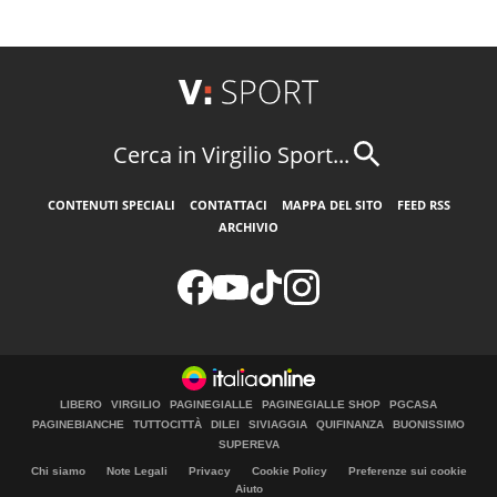
Cerca in Virgilio Sport...
CONTENUTI SPECIALI
CONTATTACI
MAPPA DEL SITO
FEED RSS
ARCHIVIO
LIBERO
VIRGILIO
PAGINEGIALLE
PAGINEGIALLE SHOP
PGCASA
PAGINEBIANCHE
TUTTOCITTÀ
DILEI
SIVIAGGIA
QUIFINANZA
BUONISSIMO
SUPEREVA
Chi siamo
Note Legali
Privacy
Cookie Policy
Preferenze sui cookie
Aiuto