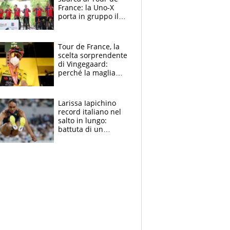
France: la Uno-X
porta in gruppo il
rito della Norvegia
di Haaland e
compagni
Tour de France, la
scelta sorprendente
di Vingegaard:
perché la maglia
gialla indossa la
mascherina, il
rischio da evitare
Larissa Iapichino
record italiano nel
salto in lungo:
battuta di un
centimetro mamma
Fiona May