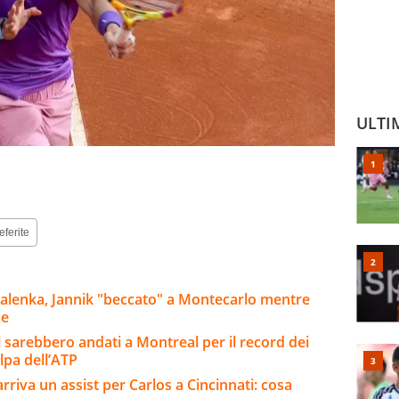
ULTI
eferite
balenka, Jannik "beccato" a Montecarlo mentre
ue
 sarebbero andati a Montreal per il record dei
olpa dell’ATP
 arriva un assist per Carlos a Cincinnati: cosa