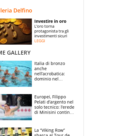
STORIE
lleria Delfino
SPECIALI
Investire in oro
L’oro torna
ESPERTI
protagonista tra gli
investimenti sicuri
LEGGI
CONTATTI
ME GALLERY
Italia di bronzo
anche
nell’acrobatica:
dominio nel
medagliere, ora
tocca a Ceccon, Curti
e compagni
Europei, Filippo
continuare
Pelati d’argento nel
solo tecnico: l’erede
di Minisini continua
a stupire, Los
Angeles è già nel
mirino
La “Viking Row”
sbarca al Tour de