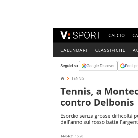
CALCIO
C
CALENDARI
CLASSIFICHE
A
Seguici su:
Google Discover
Fonti pr
TENNIS
Tennis, a Montec
contro Delbonis
Esordio senza grosse difficoltà p
dell'anno sul rosso batte l'argen
14/04/21 16:20