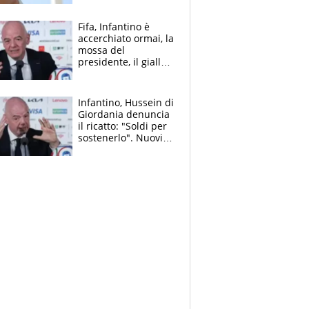
rischio
Fifa, Infantino è
accerchiato ormai, la
mossa del
presidente, il giallo
dimissioni e la verità
sulla telefonata a
Trump
Infantino, Hussein di
Giordania denuncia
il ricatto: "Soldi per
sostenerlo". Nuovi
guai per il boss
della FIFA