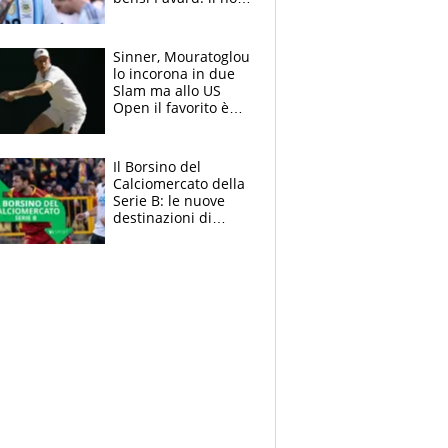
del francese
allontana l'argentino
Sinner, Mouratoglou
lo incorona in due
Slam ma allo US
Open il favorito è
Alcaraz. Laila,
passerella nel
museo
Il Borsino del
Calciomercato della
Serie B: le nuove
destinazioni di
Pittarello, Dorval e
Parigi