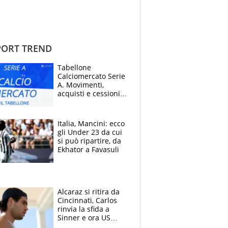
ORT TREND
Tabellone
Calciomercato Serie
A. Movimenti,
acquisti e cessioni:
estate 2026-27
Italia, Mancini: ecco
gli Under 23 da cui
si può ripartire, da
Ekhator a Favasuli
Alcaraz si ritira da
Cincinnati, Carlos
rinvia la sfida a
Sinner e ora US
Open di nuovo a