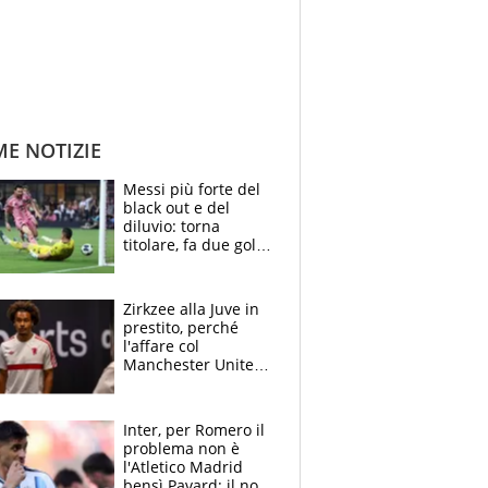
ME NOTIZIE
Messi più forte del
black out e del
diluvio: torna
titolare, fa due gol e
un assist e trascina
l'Inter Miami, altro
che ritiro
Zirkzee alla Juve in
prestito, perché
l'affare col
Manchester United
è possibile: un club
stringe per Vlahovic
Inter, per Romero il
problema non è
l'Atletico Madrid
bensì Pavard: il no