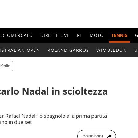
ALCIOMERCATO
DIRETTE LIVE
F1
MOTO
TENNIS
G
USTRALIAN OPEN
ROLAND GARROS
WIMBLEDON
U
eferite
arlo Nadal in scioltezza
er Rafael Nadal: lo spagnolo alla prima partita
tino in due set
CONDIVIDI