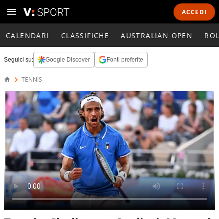
ACCEDI
CALENDARI
CLASSIFICHE
AUSTRALIAN OPEN
RO
Seguici su:
Google Discover
Fonti preferite
TENNIS