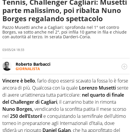
Tennis, Challenger Cagliari: Musetti
parte malissimo, poi ribalta Nuno
Borges regalando spettacolo
Pazzo Musetti anche a Cagliari: sprofonda nel 1° set contro
Borges, va sotto anche nel 2°, poi infila 10 game in fila e chiude
con autorità al terzo. In serata Darderi-Coria.
03/05/24 18:33
Roberto Barbacci
GIORNALISTA
Giornalista (pubblicista) sportivo a tutto campo, è il
tuttologo di Virgilio Sport. Provate a chiedergli di boxe, di
Vincere è bello
, farlo dopo essersi scavato la fossa lo è forse
scherma, di volley o di curling: ve ne farà innamorare
ancora di più. Qualcosa con la quale
Lorenzo Musetti
sente
di avere un’attinenza tutta particolare:
nel quarto di finale
del Challenger di Cagliari
, il carrarino batte in rimonta
Nuno Borges,
vendicando la sconfitta patita il mese scorso
nel
250 dell’Estoril
e conquistando la semifinale dell’ultimo
torneo in preparazione agli Internazionali d’Italia, dove
sfiderà un riposato
Daniel Galan
, che ha approfittato del