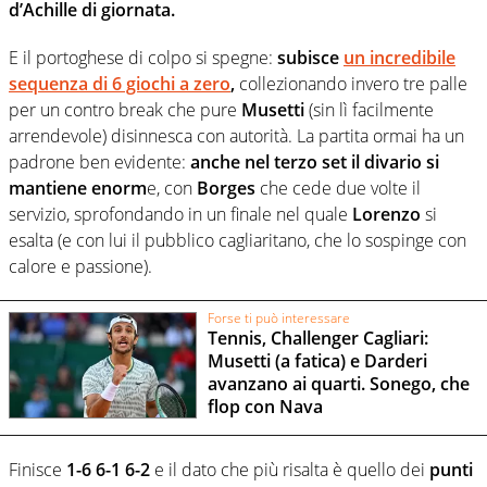
d’Achille di giornata.
E il portoghese di colpo si spegne:
subisce
un incredibile
sequenza di 6 giochi a zero
,
collezionando invero tre palle
per un contro break che pure
Musetti
(sin lì facilmente
arrendevole) disinnesca con autorità. La partita ormai ha un
padrone ben evidente:
anche nel terzo set il divario si
mantiene enorm
e, con
Borges
che cede due volte il
servizio, sprofondando in un finale nel quale
Lorenzo
si
esalta (e con lui il pubblico cagliaritano, che lo sospinge con
calore e passione).
Forse ti può interessare
Tennis, Challenger Cagliari:
Musetti (a fatica) e Darderi
avanzano ai quarti. Sonego, che
flop con Nava
Finisce
1-6 6-1 6-2
e il dato che più risalta è quello dei
punti