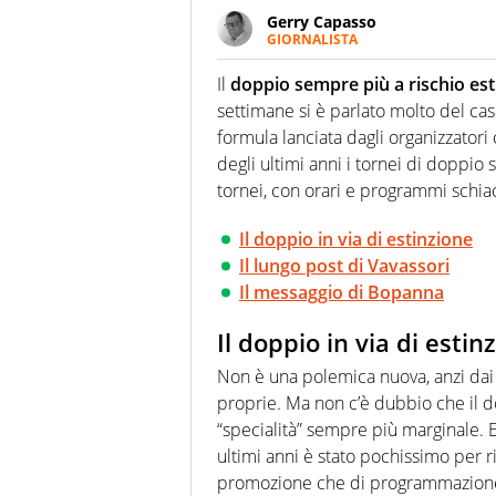
Gerry Capasso
GIORNALISTA
Per lui gli sport americani non 
innata di trovare la notizia do
Il
doppio sempre più a rischio es
settimane si è parlato molto del c
formula lanciata dagli organizzatori
degli ultimi anni i tornei di doppi
tornei, con orari e programmi schiacc
Il doppio in via di estinzione
Il lungo post di Vavassori
Il messaggio di Bopanna
Il doppio in via di estin
Non è una polemica nuova, anzi dai g
proprie. Ma non c’è dubbio che il 
“specialità” sempre più marginale. E
ultimi anni è stato pochissimo per r
promozione che di programmazione n