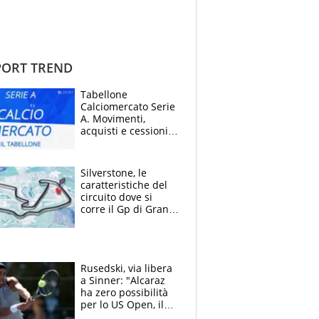
ORT TREND
Tabellone
Calciomercato Serie
A. Movimenti,
acquisti e cessioni:
estate 2026-27
Silverstone, le
caratteristiche del
circuito dove si
corre il Gp di Gran
Bretagna del
Motomondiale
Rusedski, via libera
a Sinner: "Alcaraz
ha zero possibilità
per lo US Open, il
2026 forse è gà