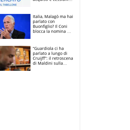
estate 2026-27
Italia, Malagò ma hai
parlato con
Buonfiglio? Il Coni
blocca la nomina di
Diana Bianchedi
“Guardiola ci ha
parlato a lungo di
Cruijff”: il retroscena
di Maldini sulla
Nazionale e sul
sogno interrotto