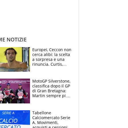
ME NOTIZIE
Europei, Ceccon non
cerca alibi: la scelta
a sorpresa e una
rinuncia. Curtis,
momento della
verità: “La pressione
c’è”
MotoGP Silverstone,
classifica dopo il GP
di Gran Bretagna:
Martin sempre più
leader, ma
Bezzecchi avanza
Tabellone
Calciomercato Serie
A. Movimenti,
acquisti e cessioni: