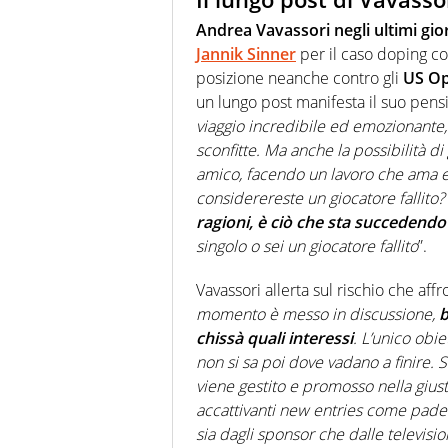
Andrea Vavassori negli ultimi gio
Jannik Sinner
per il caso doping co
posizione neanche contro gli
US Op
un lungo post manifesta il suo pens
viaggio incredibile ed emozionante, a
sconfitte. Ma anche la possibilità d
amico, facendo un lavoro che ama e
considerereste un giocatore fallito
ragioni, è ciò che sta succedendo 
singolo o sei un giocatore fallito
”.
Vavassori allerta sul rischio che aff
momento è messo in discussione,
b
chissà quali interessi
. L’unico obi
non si sa poi dove vadano a finire.
viene gestito e promosso nella giu
accattivanti new entries come padel
sia dagli sponsor che dalle televisi