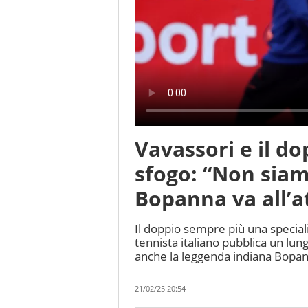
Vavassori e il dop
sfogo: “Non siamo
Bopanna va all’a
Il doppio sempre più una speciali
tennista italiano pubblica un lun
anche la leggenda indiana Bopan
21/02/25 20:54