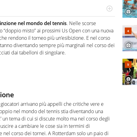
hanno segreti: basket, football, baseball e la capacità
ve altri non vedono granché
tinzione nel mondo del tennis
. Nelle scorse
aso “doppio misto” ai prossimi Us Open con una nuova
 che rendono il torneo più un’esibizione. E nel corso
o stanno diventando sempre più marginali nel corso dei
iati dai tabelloni di singolare.
zione
iocatori arrivano più appelli che critiche vere e
doppio nel mondo del tennis stia diventando una
’ un tema di cui si discute molto ma nel corso degli
iuscire a cambiare le cose sia in termini di
el corso dei tornei. A Rotterdam solo un paio di