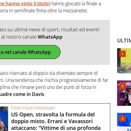
he hanno vinto il titolo)
hanno giocato la finale a
oria in semifinale finita oltre la mezzanotte.
o su ultime news di sport, risultati ed eventi
ti al nostro canale
WhatsApp
ULTI
ra nel canale WhatsApp
azio riservato al doppio sia diventato sempre di
am. Una tendenza che rischia progressivamente di far
ciplina che rimane però uno dei punti di forza in
uadre come in Davis
.
Forse ti può interessare
US Open, stravolta la formula del
doppio misto. Errani e Vavassori
attaccano: “Vittime di una profonda