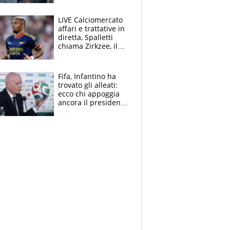
finito per lui"
LIVE Calciomercato
affari e trattative in
diretta, Spalletti
chiama Zirkzee, il
Milan valuta il
ritorno di Brahim
Diaz
Fifa, Infantino ha
trovato gli alleati:
ecco chi appoggia
ancora il presidente
che spera di essere
rieletto