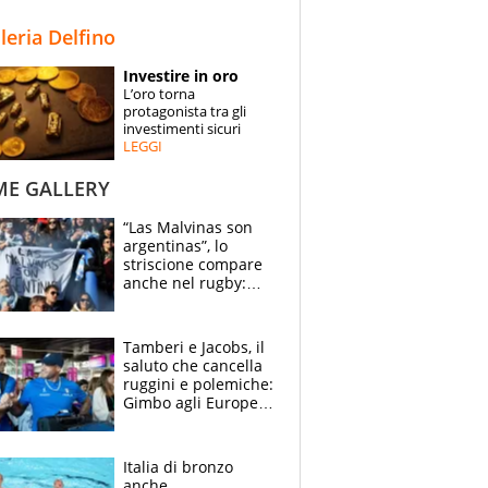
STORIE
lleria Delfino
SPECIALI
Investire in oro
L’oro torna
ESPERTI
protagonista tra gli
investimenti sicuri
LEGGI
CONTATTI
ME GALLERY
“Las Malvinas son
argentinas”, lo
striscione compare
anche nel rugby:
dopo Messi e
compagni ormai è
un caso
Tamberi e Jacobs, il
saluto che cancella
ruggini e polemiche:
Gimbo agli Europei
cerca un altro
miracolo
Italia di bronzo
anche