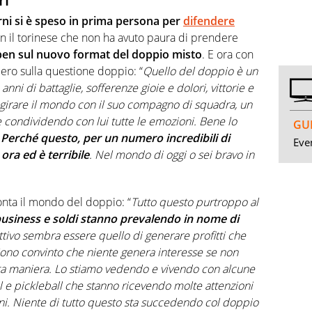
rni si è speso in prima persona per
difendere
n il torinese che non ha avuto paura di prendere
en sul nuovo format del doppio misto
. E ora con
iero sulla questione doppio: “
Quello del doppio è un
nni di battaglie, sofferenze gioie e dolori, vittorie e
i girare il mondo con il suo compagno di squadra, un
 condividendo con lui tutte le emozioni. Bene lo
GUI
?
Perché questo, per un numero incredibili di
Even
ora ed è terribile
. Nel mondo di oggi o sei bravo in
ronta il mondo del doppio: “
Tutto questo purtroppo al
usiness e soldi stanno prevalendo in nome di
ettivo sembra essere quello di generare profitti che
 Sono convinto che niente genera interesse se non
sta maniera. Lo stiamo vedendo e vivendo con alcune
 e pickleball che stanno ricevendo molte attenzioni
oni. Niente di tutto questo sta succedendo col doppio