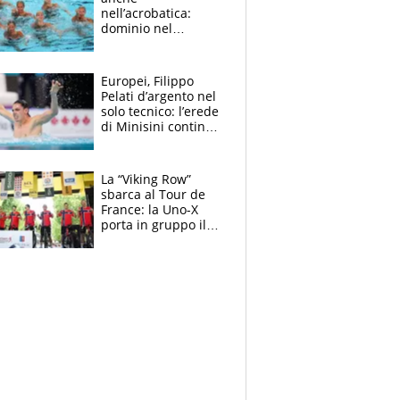
nell’acrobatica:
dominio nel
medagliere, ora
tocca a Ceccon, Curti
e compagni
Europei, Filippo
continuare
Pelati d’argento nel
solo tecnico: l’erede
di Minisini continua
a stupire, Los
Angeles è già nel
mirino
La “Viking Row”
sbarca al Tour de
France: la Uno-X
porta in gruppo il
rito della Norvegia
di Haaland e
compagni