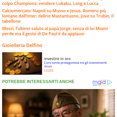
colpo Champions: vendere Lukaku, Lang e Lucca
Calciomercato: Napoli su Musso e Jesus, Romero più
lontano dall’Inter, delirio Mastantuono, Juve su Trubin. Il
tabellone
Messi, l’ultimo saluto al papà Jorge, senza di lui Miami
perde ma il gesto di De Paul è da applausi
Gioielleria Delfino
Investire in oro
L’oro torna protagonista tra gli investimenti
sicuri
LEGGI