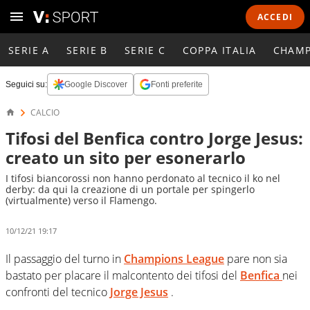
ACCEDI
SERIE A
SERIE B
SERIE C
COPPA ITALIA
CHAMP
Seguici su:
Google Discover
Fonti preferite
CALCIO
Tifosi del Benfica contro Jorge Jesus:
creato un sito per esonerarlo
I tifosi biancorossi non hanno perdonato al tecnico il ko nel
derby: da qui la creazione di un portale per spingerlo
(virtualmente) verso il Flamengo.
10/12/21 19:17
Il passaggio del turno in
Champions League
pare non sia
bastato per placare il malcontento dei tifosi del
Benfica
nei
confronti del tecnico
Jorge Jesus
.