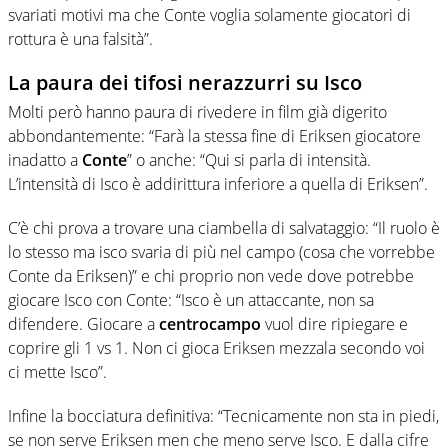
svariati motivi ma che Conte voglia solamente giocatori di
rottura è una falsità”.
La paura dei tifosi nerazzurri su Isco
Molti però hanno paura di rivedere in film già digerito
abbondantemente: “Farà la stessa fine di Eriksen giocatore
inadatto a
Conte
” o anche: “Qui si parla di intensità.
L’intensità di Isco è addirittura inferiore a quella di Eriksen”.
C’è chi prova a trovare una ciambella di salvataggio: “Il ruolo è
lo stesso ma isco svaria di più nel campo (cosa che vorrebbe
Conte da Eriksen)” e chi proprio non vede dove potrebbe
giocare Isco con Conte: “Isco è un attaccante, non sa
difendere. Giocare a
centrocampo
vuol dire ripiegare e
coprire gli 1 vs 1. Non ci gioca Eriksen mezzala secondo voi
ci mette Isco”.
Infine la bocciatura definitiva: “Tecnicamente non sta in piedi,
se non serve Eriksen men che meno serve Isco. E dalla cifre