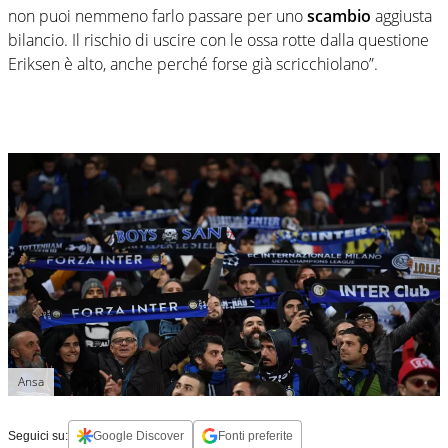
non puoi nemmeno farlo passare per uno
scambio
aggiusta
bilancio. Il rischio di uscire con le ossa rotte dalla questione
Eriksen è alto, anche perché forse già scricchiolano”.
Ansa
Seguici su:
Google Discover
Fonti preferite