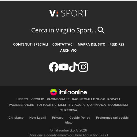
Cerca in Virgilio Sport...
CONTENUTI SPECIALI
CONTATTACI
MAPPA DEL SITO
FEED RSS
ARCHIVIO
LIBERO
VIRGILIO
PAGINEGIALLE
PAGINEGIALLE SHOP
PGCASA
PAGINEBIANCHE
TUTTOCITTÀ
DILEI
SIVIAGGIA
QUIFINANZA
BUONISSIMO
SUPEREVA
Chi siamo
Note Legali
Privacy
Cookie Policy
Preferenze sui cookie
Aiuto
© Italiaonline S.p.A. 2026
Direzione e coordinamento di Libero Acquisition S.á r.l.