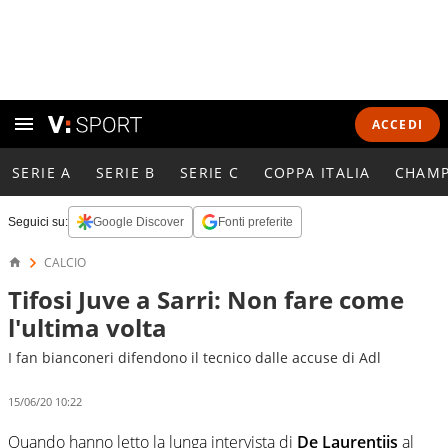
ACCEDI
SERIE A
SERIE B
SERIE C
COPPA ITALIA
CHAMP
Seguici su:
Google Discover
Fonti preferite
CALCIO
Tifosi Juve a Sarri: Non fare come
l'ultima volta
I fan bianconeri difendono il tecnico dalle accuse di Adl
15/06/20 10:22
Quando hanno letto la lunga intervista di
De Laurentiis
al