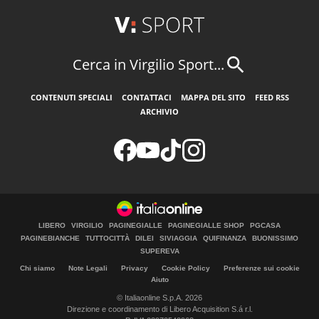
Cerca in Virgilio Sport...
CONTENUTI SPECIALI
CONTATTACI
MAPPA DEL SITO
FEED RSS
ARCHIVIO
LIBERO
VIRGILIO
PAGINEGIALLE
PAGINEGIALLE SHOP
PGCASA
PAGINEBIANCHE
TUTTOCITTÀ
DILEI
SIVIAGGIA
QUIFINANZA
BUONISSIMO
SUPEREVA
Chi siamo
Note Legali
Privacy
Cookie Policy
Preferenze sui cookie
Aiuto
© Italiaonline S.p.A. 2026
Direzione e coordinamento di Libero Acquisition S.á r.l.