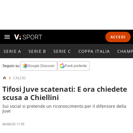
ACCEDI
SERIE A
SERIE B
SERIE C
COPPA ITALIA
CHAMP
Seguici su:
Google Discover
Fonti preferite
CALCIO
Tifosi Juve scatenati: E ora chiedete
scusa a Chiellini
Sui social si pretende un riconoscimento per il difensore della
Juve
06/06/20 11:35