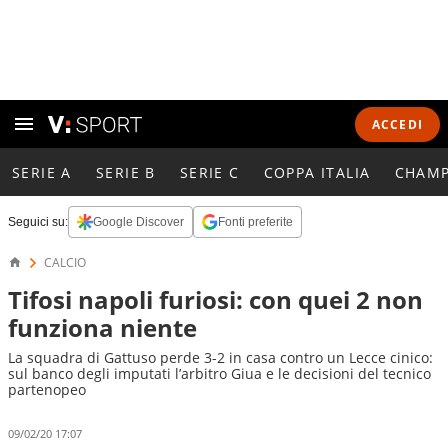
ACCEDI
SERIE A
SERIE B
SERIE C
COPPA ITALIA
CHAMP
Seguici su:
Google Discover
Fonti preferite
CALCIO
Tifosi napoli furiosi: con quei 2 non
funziona niente
La squadra di Gattuso perde 3-2 in casa contro un Lecce cinico:
sul banco degli imputati l’arbitro Giua e le decisioni del tecnico
partenopeo
09/02/20 17:07