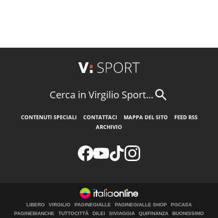
Cerca in Virgilio Sport...
CONTENUTI SPECIALI
CONTATTACI
MAPPA DEL SITO
FEED RSS
ARCHIVIO
LIBERO
VIRGILIO
PAGINEGIALLE
PAGINEGIALLE SHOP
PGCASA
PAGINEBIANCHE
TUTTOCITTÀ
DILEI
SIVIAGGIA
QUIFINANZA
BUONISSIMO