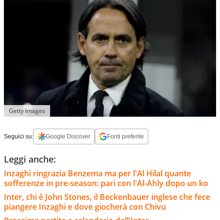
Getty Images
Seguici su:
Google Discover
Fonti preferite
Leggi anche:
Inzaghi ringrazia Benzema ma per l'Al Hilal quante
sofferenze in pre-season: pari con l'Al-Ahly dopo un ko
Inter, chi è John Stones, il Beckenbauer inglese che fece
piangere Inzaghi e dove giocherà con Chivu