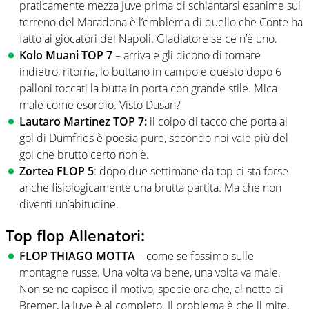
praticamente mezza Juve prima di schiantarsi esanime sul
terreno del Maradona è l’emblema di quello che Conte ha
fatto ai giocatori del Napoli. Gladiatore se ce n’è uno.
Kolo Muani TOP 7
– arriva e gli dicono di tornare
indietro, ritorna, lo buttano in campo e questo dopo 6
palloni toccati la butta in porta con grande stile. Mica
male come esordio. Visto Dusan?
Lautaro Martinez TOP 7:
il colpo di tacco che porta al
gol di Dumfries è poesia pure, secondo noi vale più del
gol che brutto certo non è.
Zortea FLOP 5
: dopo due settimane da top ci sta forse
anche fisiologicamente una brutta partita. Ma che non
diventi un’abitudine.
Top flop Allenatori:
FLOP THIAGO MOTTA
– come se fossimo sulle
montagne russe. Una volta va bene, una volta va male.
Non se ne capisce il motivo, specie ora che, al netto di
Bremer, la Juve è al completo. Il problema è che il mite,