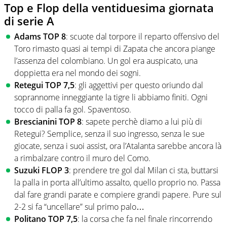
Top e Flop della ventiduesima giornata
di serie A
Adams TOP 8
: scuote dal torpore il reparto offensivo del
Toro rimasto quasi ai tempi di Zapata che ancora piange
l’assenza del colombiano. Un gol era auspicato, una
doppietta era nel mondo dei sogni.
Retegui TOP 7,5
: gli aggettivi per questo oriundo dal
soprannome inneggiante la tigre li abbiamo finiti. Ogni
tocco di palla fa gol. Spaventoso.
Brescianini TOP 8
: sapete perchè diamo a lui più di
Retegui? Semplice, senza il suo ingresso, senza le sue
giocate, senza i suoi assist, ora l’Atalanta sarebbe ancora là
a rimbalzare contro il muro del Como.
Suzuki FLOP 3
: prendere tre gol dal Milan ci sta, buttarsi
la palla in porta all’ultimo assalto, quello proprio no. Passa
dal fare grandi parate e compiere grandi papere. Pure sul
2-2 si fa “uncellare” sul primo palo…
Politano TOP 7,5
: la corsa che fa nel finale rincorrendo