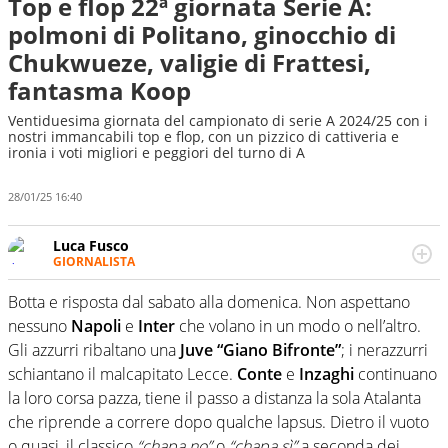
Top e flop 22ª giornata Serie A:
polmoni di Politano, ginocchio di
Chukwueze, valigie di Frattesi,
fantasma Koop
Ventiduesima giornata del campionato di serie A 2024/25 con i
nostri immancabili top e flop, con un pizzico di cattiveria e
ironia i voti migliori e peggiori del turno di A
28/01/25 16:40
Luca Fusco
GIORNALISTA
Giornalista multimediale. Quando si accendono i motori,
lui sgasa, impenna, derapa. E spesso e volentieri finisce
Botta e risposta dal sabato alla domenica. Non aspettano
sul podio
nessuno
Napoli
e
Inter
che volano in un modo o nell’altro.
Gli azzurri ribaltano una
Juve “Giano Bifronte”
; i nerazzurri
schiantano il malcapitato Lecce.
Conte
e
Inzaghi
continuano
la loro corsa pazza, tiene il passo a distanza la sola Atalanta
che riprende a correre dopo qualche lapsus. Dietro il vuoto
o quasi, il classico
“chapa no”
o
“chapa sì”
a seconda dei