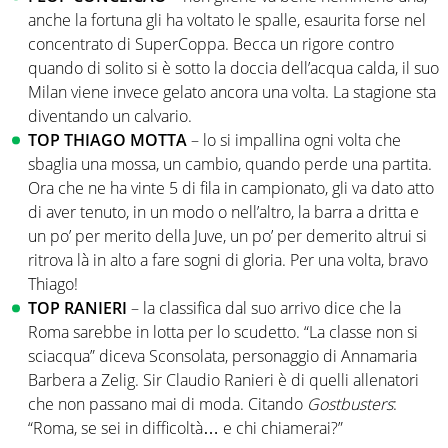
anche la fortuna gli ha voltato le spalle, esaurita forse nel
concentrato di SuperCoppa. Becca un rigore contro
quando di solito si è sotto la doccia dell’acqua calda, il suo
Milan viene invece gelato ancora una volta. La stagione sta
diventando un calvario.
TOP THIAGO MOTTA
– lo si impallina ogni volta che
sbaglia una mossa, un cambio, quando perde una partita.
Ora che ne ha vinte 5 di fila in campionato, gli va dato atto
di aver tenuto, in un modo o nell’altro, la barra a dritta e
un po’ per merito della Juve, un po’ per demerito altrui si
ritrova là in alto a fare sogni di gloria. Per una volta, bravo
Thiago!
TOP RANIERI
– la classifica dal suo arrivo dice che la
Roma sarebbe in lotta per lo scudetto. “La classe non si
sciacqua” diceva Sconsolata, personaggio di Annamaria
Barbera a Zelig. Sir Claudio Ranieri è di quelli allenatori
che non passano mai di moda. Citando
Gostbusters
:
“Roma, se sei in difficoltà… e chi chiamerai?”