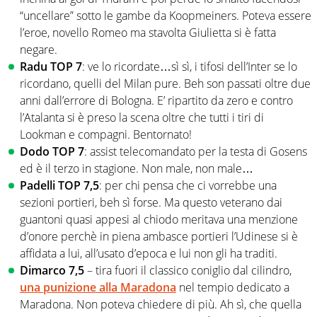
“uncellare” sotto le gambe da Koopmeiners. Poteva essere
l’eroe, novello Romeo ma stavolta Giulietta si è fatta
negare.
Radu TOP 7
: ve lo ricordate…sì sì, i tifosi dell’Inter se lo
ricordano, quelli del Milan pure. Beh son passati oltre due
anni dall’errore di Bologna. E’ ripartito da zero e contro
l’Atalanta si è preso la scena oltre che tutti i tiri di
Lookman e compagni. Bentornato!
Dodo TOP 7
: assist telecomandato per la testa di Gosens
ed è il terzo in stagione. Non male, non male…
Padelli TOP 7,5
: per chi pensa che ci vorrebbe una
sezioni portieri, beh sì forse. Ma questo veterano dai
guantoni quasi appesi al chiodo meritava una menzione
d’onore perchè in piena ambasce portieri l’Udinese si è
affidata a lui, all’usato d’epoca e lui non gli ha traditi.
Dimarco 7,5
– tira fuori il classico coniglio dal cilindro,
una punizione alla Maradona
nel tempio dedicato a
Maradona. Non poteva chiedere di più. Ah sì, che quella