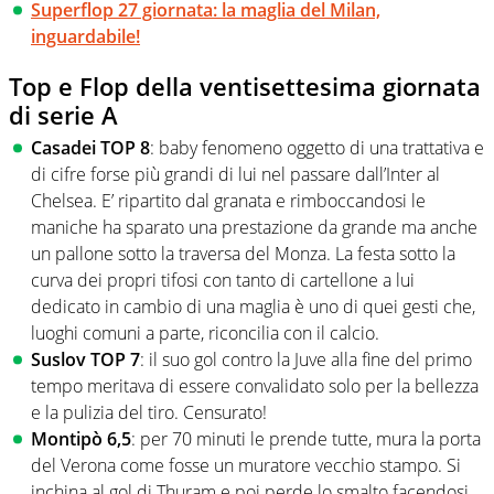
Superflop 27 giornata: la maglia del Milan,
inguardabile!
Top e Flop della ventisettesima giornata
di serie A
Casadei TOP 8
: baby fenomeno oggetto di una trattativa e
di cifre forse più grandi di lui nel passare dall’Inter al
Chelsea. E’ ripartito dal granata e rimboccandosi le
maniche ha sparato una prestazione da grande ma anche
un pallone sotto la traversa del Monza. La festa sotto la
curva dei propri tifosi con tanto di cartellone a lui
dedicato in cambio di una maglia è uno di quei gesti che,
luoghi comuni a parte, riconcilia con il calcio.
Suslov TOP 7
: il suo gol contro la Juve alla fine del primo
tempo meritava di essere convalidato solo per la bellezza
e la pulizia del tiro. Censurato!
Montipò 6,5
: per 70 minuti le prende tutte, mura la porta
del Verona come fosse un muratore vecchio stampo. Si
inchina al gol di Thuram e poi perde lo smalto facendosi