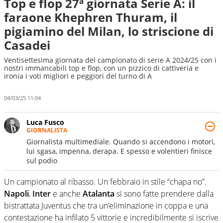
Top e flop 27ª giornata Serie A: il
faraone Khephren Thuram, il
pigiamino del Milan, lo striscione di
Casadei
Ventisettesima giornata del campionato di serie A 2024/25 con i
nostri immancabili top e flop, con un pizzico di cattiveria e
ironia i voti migliori e peggiori del turno di A
04/03/25 11:04
Luca Fusco
GIORNALISTA
Giornalista multimediale. Quando si accendono i motori,
lui sgasa, impenna, derapa. E spesso e volentieri finisce
sul podio
Un campionato al ribasso. Un febbraio in stile “chapa no”.
Napoli
,
Inter
e anche
Atalanta
si sono fatte prendere dalla
bistrattata Juventus che tra un’eliminazione in coppa e una
contestazione ha infilato 5 vittorie e incredibilmente si iscrive