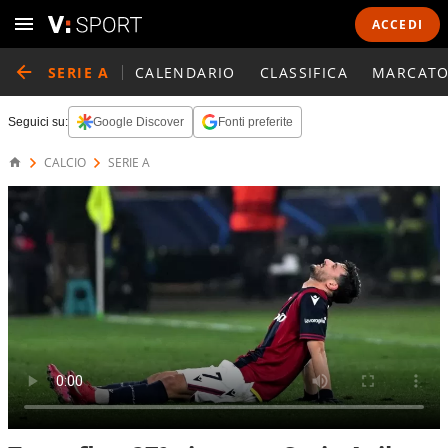
ACCEDI
SERIE A
CALENDARIO
CLASSIFICA
MARCATO
Seguici su:
Google Discover
Fonti preferite
CALCIO
SERIE A