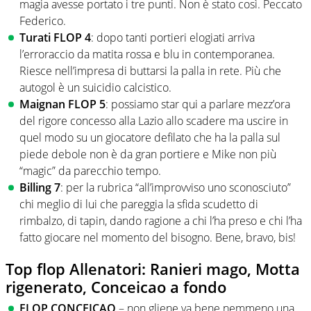
magia avesse portato i tre punti. Non è stato così. Peccato
Federico.
Turati FLOP 4
: dopo tanti portieri elogiati arriva
l’erroraccio da matita rossa e blu in contemporanea.
Riesce nell’impresa di buttarsi la palla in rete. Più che
autogol è un suicidio calcistico.
Maignan FLOP 5
: possiamo star qui a parlare mezz’ora
del rigore concesso alla Lazio allo scadere ma uscire in
quel modo su un giocatore defilato che ha la palla sul
piede debole non è da gran portiere e Mike non più
“magic” da parecchio tempo.
Billing 7
: per la rubrica “all’improvviso uno sconosciuto”
chi meglio di lui che pareggia la sfida scudetto di
rimbalzo, di tapin, dando ragione a chi l’ha preso e chi l’ha
fatto giocare nel momento del bisogno. Bene, bravo, bis!
Top flop Allenatori: Ranieri mago, Motta
rigenerato, Conceicao a fondo
FLOP CONCEICAO
– non gliene va bene nemmeno una,