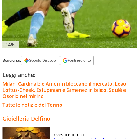
123RF
Seguici su:
Google Discover
Fonti preferite
Leggi anche:
Milan, Cardinale e Amorim bloccano il mercato: Leao,
Loftus-Cheek, Estupinian e Gimenez in bilico, Soulè e
Osorio nel mirino
Tutte le notizie del Torino
Gioielleria Delfino
Investire in oro