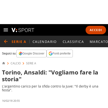
ACCEDI
SERIE A
CALENDARIO
CLASSIFICA
MARCATO
Seguici su:
Google Discover
Fonti preferite
CALCIO
SERIE A
Torino, Ansaldi: "Vogliamo fare la
storia"
L'argentino carico per la sfida contro la Juve: "Il derby è una
festa".
16/02/18 20:55