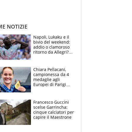
ME NOTIZIE
Napoli, Lukaku e il
bivio del weekend:
addio o clamoroso
ritorno da Allegri?
Gli scenari
Chiara Pellacani,
campionessa da 4
medaglie agli
Europei di Parigi
2026: papà
Giampaolo
giornalista, mamma
Francesco Guccini
Francesca
scelse Garrincha:
Insegnante e il
cinque calciatori per
fratello calciatore
capire il Maestrone