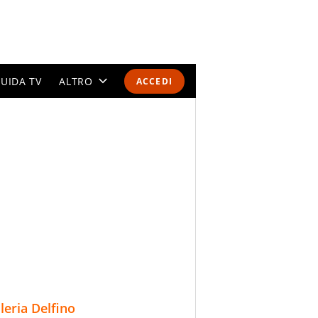
UIDA TV
ALTRO
ACCEDI
CALENDARI E CLASSIFICHE
ALTRI SPORT
MONDIALI 2026
OLIMPIADI
GOSSIP
LIFESTYLE
lleria Delfino