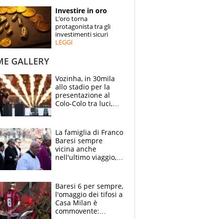
STORIE
Investire in oro
L’oro torna
SPECIALI
protagonista tra gli
investimenti sicuri
LEGGI
ESPERTI
ME GALLERY
CONTATTI
Vozinha, in 30mila
allo stadio per la
presentazione al
Colo-Colo tra luci,
spettacolo, elicotteri
e paracadutisti
La famiglia di Franco
Baresi sempre
vicina anche
nell'ultimo viaggio,
la moglie Maura, i
figli e i suoi cari
circondati
Baresi 6 per sempre,
dall'affetto dei tifosi
l'omaggio dei tifosi a
Casa Milan è
commovente: