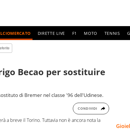
ALCIOMERCATO
DIRETTE LIVE
F1
MOTO
TENNIS
G
eferite
rigo Becao per sostituire
 sostituto di Bremer nel classe '96 dell'Udinese.
CONDIVIDI
rà a breve il Torino. Tuttavia non è ancora nota la
Gioie