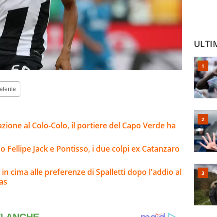
ULTI
eferite
azione al Colo-Colo, il portiere del Capo Verde ha
 Fellipe Jack e Pontisso, i due colpi ex Catanzaro
 in cima alle preferenze di Spalletti dopo l'addio al
as