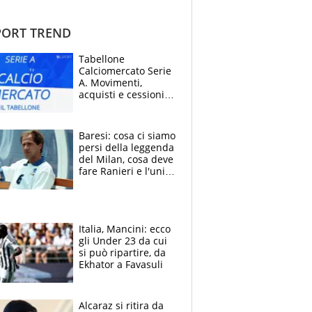
ORT TREND
Tabellone
Calciomercato Serie
A. Movimenti,
acquisti e cessioni:
estate 2026-27
Baresi: cosa ci siamo
persi della leggenda
del Milan, cosa deve
fare Ranieri e l'unico
neo di una carriera
immacolata
Italia, Mancini: ecco
gli Under 23 da cui
si può ripartire, da
Ekhator a Favasuli
Alcaraz si ritira da