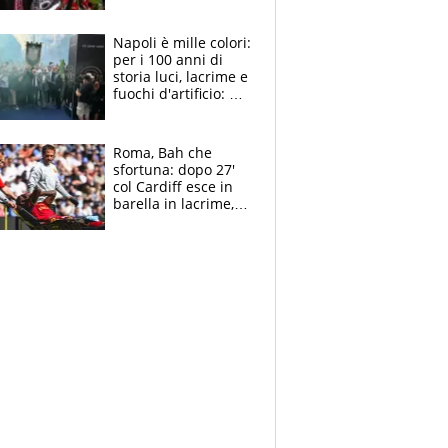
maglie, bandiere,
sciarpe, lacrime e
bigliettini
Napoli è mille colori:
per i 100 anni di
storia luci, lacrime e
fuochi d'artificio: De
Laurentiis salta al
coro anti-Juve
Roma, Bah che
sfortuna: dopo 27'
col Cardiff esce in
barella in lacrime,
Dybala rigore da
schiaffi, i giallorossi
prendono 3 gol in
45'