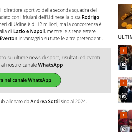
,
il direttore sportivo della seconda squadra del
to con i friulani dell’Udinese la pista
Rodrigo
oneri di Udine è di 12 milioni, ma la concorrenza è
alia di
Lazio e Napoli
, mentre le sirene estere
ULTI
Everton
in vantaggio su tutte le altre pretendenti.
o su ultime news di sport, risultati ed eventi
ti al nostro canale
WhatsApp
ra nel canale WhatsApp
club allenato da
Andrea Sottil
sino al 2024.