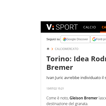
CALCIO
C
Seguici su:
Google Discover
Fonti pr
CALCIOMERCATO
Torino: Idea Rod
Bremer
Ivan Juric avrebbe individuato il
13/07/22 15:21
Come è noto,
Gleison Bremer
lasce
destinazione del granata.