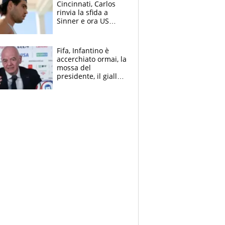
Cincinnati, Carlos
rinvia la sfida a
Sinner e ora US
Open di nuovo a
rischio
Fifa, Infantino è
accerchiato ormai, la
mossa del
presidente, il giallo
dimissioni e la verità
sulla telefonata a
Trump