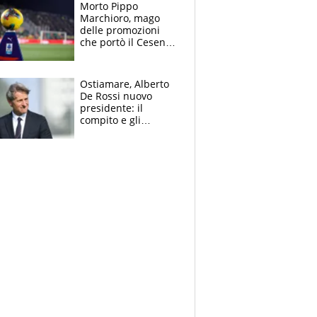
Morto Pippo
Marchioro, mago
delle promozioni
che portò il Cesena
in Europa e scoprì
per primo la classe
di Baresi
Ostiamare, Alberto
De Rossi nuovo
presidente: il
compito e gli
obiettivi ricevuti dal
figlio Daniele